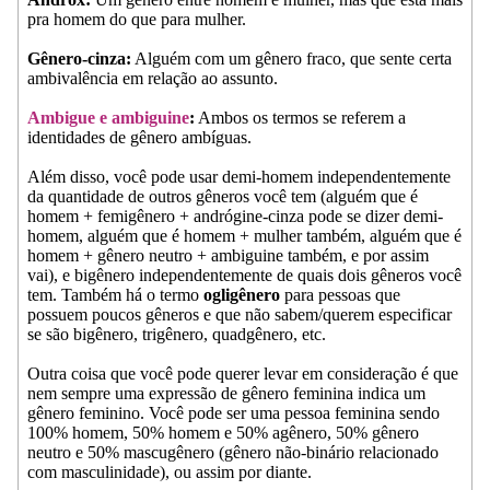
pra homem do que para mulher.
Gênero-cinza:
Alguém com um gênero fraco, que sente certa
ambivalência em relação ao assunto.
Ambigue e ambiguine
:
Ambos os termos se referem a
identidades de gênero ambíguas.
Além disso, você pode usar demi-homem independentemente
da quantidade de outros gêneros você tem (alguém que é
homem + femigênero + andrógine-cinza pode se dizer demi-
homem, alguém que é homem + mulher também, alguém que é
homem + gênero neutro + ambiguine também, e por assim
vai), e bigênero independentemente de quais dois gêneros você
tem. Também há o termo
ogligênero
para pessoas que
possuem poucos gêneros e que não sabem/querem especificar
se são bigênero, trigênero, quadgênero, etc.
Outra coisa que você pode querer levar em consideração é que
nem sempre uma expressão de gênero feminina indica um
gênero feminino. Você pode ser uma pessoa feminina sendo
100% homem, 50% homem e 50% agênero, 50% gênero
neutro e 50% mascugênero (gênero não-binário relacionado
com masculinidade), ou assim por diante.