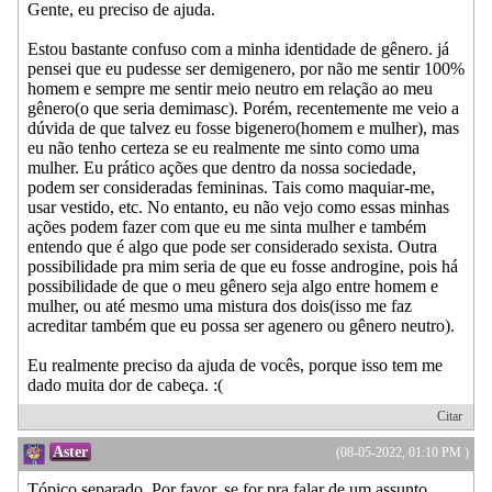
Gente, eu preciso de ajuda.
Estou bastante confuso com a minha identidade de gênero. já
pensei que eu pudesse ser demigenero, por não me sentir 100%
homem e sempre me sentir meio neutro em relação ao meu
gênero(o que seria demimasc). Porém, recentemente me veio a
dúvida de que talvez eu fosse bigenero(homem e mulher), mas
eu não tenho certeza se eu realmente me sinto como uma
mulher. Eu prático ações que dentro da nossa sociedade,
podem ser consideradas femininas. Tais como maquiar-me,
usar vestido, etc. No entanto, eu não vejo como essas minhas
ações podem fazer com que eu me sinta mulher e também
entendo que é algo que pode ser considerado sexista. Outra
possibilidade pra mim seria de que eu fosse androgine, pois há
possibilidade de que o meu gênero seja algo entre homem e
mulher, ou até mesmo uma mistura dos dois(isso me faz
acreditar também que eu possa ser agenero ou gênero neutro).
Eu realmente preciso da ajuda de vocês, porque isso tem me
dado muita dor de cabeça. :(
Citar
Aster
(08-05-2022, 01:10 PM )
Tópico separado. Por favor, se for pra falar de um assunto