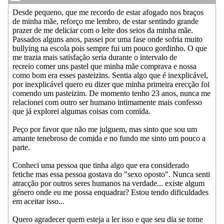
Desde pequeno, que me recordo de estar afogado nos braços
de minha mãe, reforço me lembro, de estar sentindo grande
prazer de me deliciar com o leite dos seios da minha mãe.
Passados alguns anos, passei por uma fase onde sofria muito
bullying na escola pois sempre fui um pouco gordinho. O que
me trazia mais satisfação seria durante o intervalo de
recreio comer uns pastel que minha mãe comprava e nossa
como bom era esses pasteizins. Sentia algo que é inexplicável,
por inexplicável quero eu dizer que minha primeira erecção foi
comendo um pasteizim. De momento tenho 23 anos, nunca me
relacionei com outro ser humano intimamente mais confesso
que já explorei algumas coisas com comida.
Peço por favor que não me julguem, mas sinto que sou um
amante tenebroso de comida e no fundo me sinto um pouco a
parte.
Conheci uma pessoa que tinha algo que era considerado
fetiche mas essa pessoa gostava do "sexo oposto". Nunca senti
atracção por outros seres humanos na verdade... existe algum
género onde eu me possa enquadrar? Estou tendo dificuldades
em aceitar isso...
Quero agradecer quem esteja a ler isso e que seu dia se torne