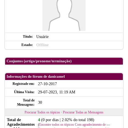
Título:
Usuárie
Estado:
Offline
Conjuntos (artigo/pronome/terminação)
Informações do fórum de danicamel
Registrade em:
27-10-2017
Última Visita:
29-07-2023, 11:19 AM
Total de
30
Mensagens:
Procurar Todos os tópicos
·
Procurar Todas as Mensagens
Total de
4
(0 por dias | 2.02% do total 198)
Agradecimentos
(
Encontre todos os tópicos Com agradecimento de
—