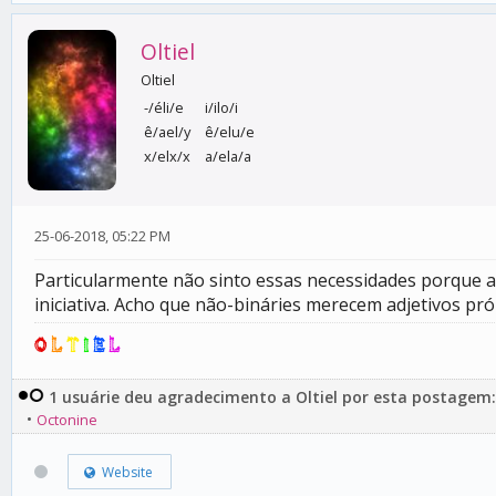
Oltiel
Oltiel
-/éli/e
i/ilo/i
ê/ael/y
ê/elu/e
x/elx/x
a/ela/a
25-06-2018, 05:22 PM
Particularmente não sinto essas necessidades porque a
iniciativa. Acho que não-bináries merecem adjetivos pr
O
L
T
I
E
L
1 usuárie deu agradecimento a Oltiel por esta postagem:
•
Octonine
Website