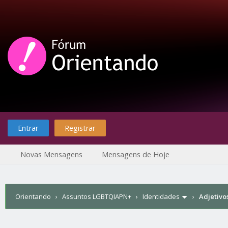
Entrar
Registrar
Novas Mensagens
Mensagens de Hoje
Orientando
›
Assuntos LGBTQIAPN+
›
Identidades
›
Adjetivo