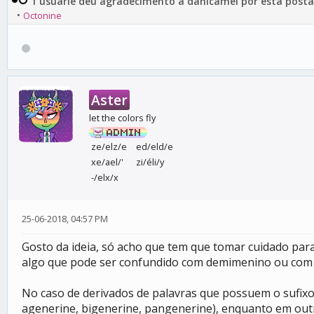
1 usuárie deu agradecimento a danicamel por esta post
•
Octonine
Aster
let the colors fly
ze/elz/e
ed/eld/e
xe/ael/'
zi/éli/y
-/elx/x
25-06-2018, 04:57 PM
Gosto da ideia, só acho que tem que tomar cuidado pa
algo que pode ser confundido com demimenino ou com 
No caso de derivados de palavras que possuem o sufixo
agenerine, bigenerine, pangenerine), enquanto em out