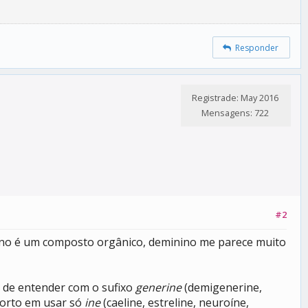
Responder
Registrade: May 2016
Mensagens: 722
#2
ieno é um composto orgânico, deminino me parece muito
s de entender com o sufixo
generine
(demigenerine,
porto em usar só
ine
(caeline, estreline, neuroíne,