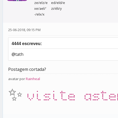
ze/elz/e
ed/eld/e
xe/ael/'
zi/éli/y
-/elx/x
25-06-2018, 09:15 PM
4444 escreveu:
@tath
Postagem cortada?
avatar por
Rainheal
✨
visite aste