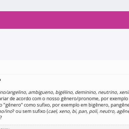
o
o/angelino, ambigueno, bigélino, deminino, neutrino, xeni
riar de acordo com o nosso gênero/pronome, por exemplo ne
 "gênero" como sufixo, por exemplo em bigênero, pangênero
no/ino
? ou sem sufixo (
cael, xeno, bi, pan, poli, neutro, ag
?