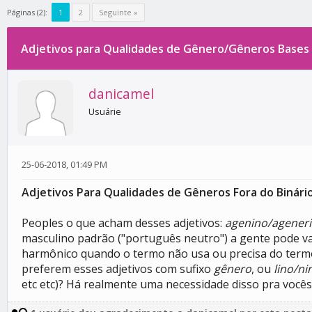
Páginas (2):
1
2
Seguinte »
Adjetivos para Qualidades de Gênero/Gêneros Bases
0 votos - 0 média
1
2
3
4
5
danicamel
Usuárie
25-06-2018, 01:49 PM
Adjetivos Para Qualidades de Gêneros Fora do Binári
Peoples o que acham desses adjetivos:
agenino/agenerin
masculino padrão ("português neutro") a gente pode va
harmônico quando o termo não usa ou precisa do termo
preferem esses adjetivos com sufixo
gênero
, ou
lino/ni
etc etc)? Há realmente uma necessidade disso pra vocês