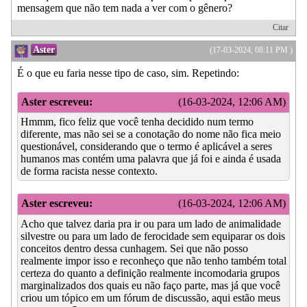
mensagem que não tem nada a ver com o gênero?
Citar
Aster
(17-03-2024, 08:11 PM )
É o que eu faria nesse tipo de caso, sim. Repetindo:
Aster escreveu:
(16-03-2024, 12:06 AM)
Hmmm, fico feliz que você tenha decidido num termo
diferente, mas não sei se a conotação do nome não fica meio
questionável, considerando que o termo é aplicável a seres
humanos mas contém uma palavra que já foi e ainda é usada
de forma racista nesse contexto.
Aster escreveu:
(16-03-2024, 12:06 AM)
Acho que talvez daria pra ir ou para um lado de animalidade
silvestre ou para um lado de ferocidade sem equiparar os dois
conceitos dentro dessa cunhagem. Sei que não posso
realmente impor isso e reconheço que não tenho também total
certeza do quanto a definição realmente incomodaria grupos
marginalizados dos quais eu não faço parte, mas já que você
criou um tópico em um fórum de discussão, aqui estão meus