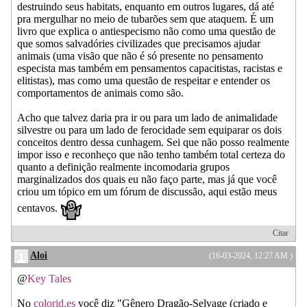
destruindo seus habitats, enquanto em outros lugares, dá até
pra mergulhar no meio de tubarões sem que ataquem. É um
livro que explica o antiespecismo não como uma questão de
que somos salvadóries civilizades que precisamos ajudar
animais (uma visão que não é só presente no pensamento
especista mas também em pensamentos capacitistas, racistas e
elitistas), mas como uma questão de respeitar e entender os
comportamentos de animais como são.
Acho que talvez daria pra ir ou para um lado de animalidade
silvestre ou para um lado de ferocidade sem equiparar os dois
conceitos dentro dessa cunhagem. Sei que não posso realmente
impor isso e reconheço que não tenho também total certeza do
quanto a definição realmente incomodaria grupos
marginalizados dos quais eu não faço parte, mas já que você
criou um tópico em um fórum de discussão, aqui estão meus
centavos.
Citar
Aloi
(16-03-2024, 12:27 AM )
@
Key Tales
No
colorid.es
você diz "Gênero Dragão-Selvage (criado e