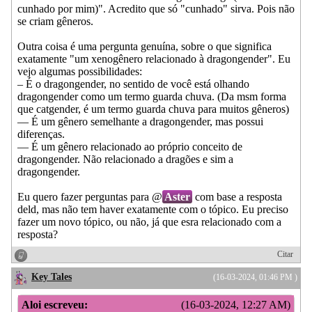
cunhado por mim)". Acredito que só "cunhado" sirva. Pois não
se criam gêneros.
Outra coisa é uma pergunta genuína, sobre o que significa
exatamente "um xenogênero relacionado à dragongender". Eu
vejo algumas possibilidades:
– É o dragongender, no sentido de você está olhando
dragongender como um termo guarda chuva. (Da msm forma
que catgender, é um termo guarda chuva para muitos gêneros)
— É um gênero semelhante a dragongender, mas possui
diferenças.
— É um gênero relacionado ao próprio conceito de
dragongender. Não relacionado a dragões e sim a
dragongender.
Eu quero fazer perguntas para @
Aster
com base a resposta
deld, mas não tem haver exatamente com o tópico. Eu preciso
fazer um novo tópico, ou não, já que esra relacionado com a
resposta?
Citar
Key Tales
(16-03-2024, 01:46 PM )
Aloi escreveu:
(16-03-2024, 12:27 AM)