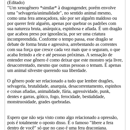
(Editado)
"Um xenogênero *similar* à dragongender, porém envolve
uma "selvageria/animalidade", no sentido animal mesmo,
como uma fera ameaçadora, não por ser alguém maldoso ou
por querer ferir alguém, apenas por quebrar os padrões com
sua natureza bruta, anárquica, espinhosa e afiada. É um dragão
que acabou preso por ignorância, por ser uma criatura
incompreendida. Conforme o tempo passa, esse dragão se
debate de forma bruta e agressiva, arrebentando as correntes
com sua força que cresce cada vez mais que o seguram, o que
acaba ferindo a ele e até pessoas próximas. A sensação de
entender esse gênero é como deixar que este monstro seja livre,
desacorrentado, mesmo que outras pessoas o temam. É apenas
um animal silvestre querendo sua liberdade.
O gênero pode ser relacionado a tudo que lembre dragões,
selvageria, brutalidade, anarquia, desacorrentamento, espinhos
e coisas afiadas, animalidade, fúria, agressividade, punk,
dentes e garras, gótico, fogo, ferocidade, bestialidade,
monstruosidade, grades quebradas.
Espero que não seja visto como algo relacionado a opressão,
pois é totalmente o oposto disso. É o famoso "libere a fera
dentro de você" só que no caso é uma fera draconiana.