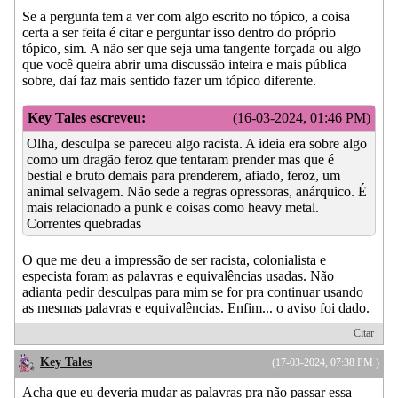
Se a pergunta tem a ver com algo escrito no tópico, a coisa
certa a ser feita é citar e perguntar isso dentro do próprio
tópico, sim. A não ser que seja uma tangente forçada ou algo
que você queira abrir uma discussão inteira e mais pública
sobre, daí faz mais sentido fazer um tópico diferente.
Key Tales escreveu:
(16-03-2024, 01:46 PM)
Olha, desculpa se pareceu algo racista. A ideia era sobre algo
como um dragão feroz que tentaram prender mas que é
bestial e bruto demais para prenderem, afiado, feroz, um
animal selvagem. Não sede a regras opressoras, anárquico. É
mais relacionado a punk e coisas como heavy metal.
Correntes quebradas
O que me deu a impressão de ser racista, colonialista e
especista foram as palavras e equivalências usadas. Não
adianta pedir desculpas para mim se for pra continuar usando
as mesmas palavras e equivalências. Enfim... o aviso foi dado.
Citar
Key Tales
(17-03-2024, 07:38 PM )
Acha que eu deveria mudar as palavras pra não passar essa