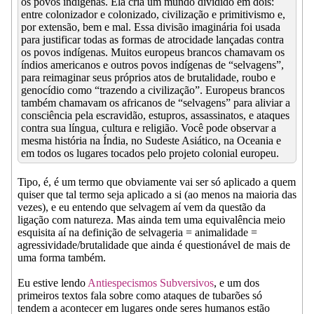
os povos indígenas. Ela cria um mundo dividido em dois:
entre colonizador e colonizado, civilização e primitivismo e,
por extensão, bem e mal. Essa divisão imaginária foi usada
para justificar todas as formas de atrocidade lançadas contra
os povos indígenas. Muitos europeus brancos chamavam os
índios americanos e outros povos indígenas de “selvagens”,
para reimaginar seus próprios atos de brutalidade, roubo e
genocídio como “trazendo a civilização”. Europeus brancos
também chamavam os africanos de “selvagens” para aliviar a
consciência pela escravidão, estupros, assassinatos, e ataques
contra sua língua, cultura e religião. Você pode observar a
mesma história na Índia, no Sudeste Asiático, na Oceania e
em todos os lugares tocados pelo projeto colonial europeu.
Tipo, é, é um termo que obviamente vai ser só aplicado a quem
quiser que tal termo seja aplicado a si (ao menos na maioria das
vezes), e eu entendo que selvagem aí vem da questão da
ligação com natureza. Mas ainda tem uma equivalência meio
esquisita aí na definição de selvageria = animalidade =
agressividade/brutalidade que ainda é questionável de mais de
uma forma também.
Eu estive lendo
Antiespecismos Subversivos
, e um dos
primeiros textos fala sobre como ataques de tubarões só
tendem a acontecer em lugares onde seres humanos estão