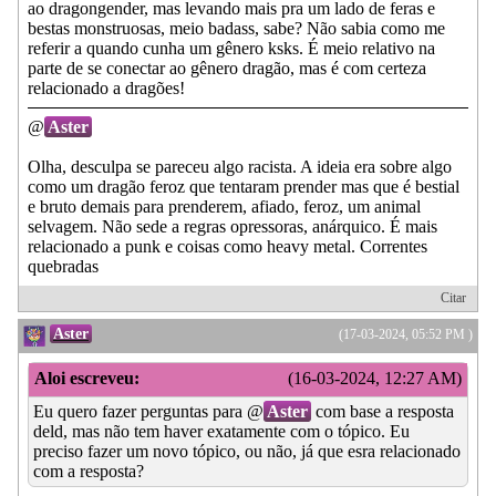
ao dragongender, mas levando mais pra um lado de feras e
bestas monstruosas, meio badass, sabe? Não sabia como me
referir a quando cunha um gênero ksks. É meio relativo na
parte de se conectar ao gênero dragão, mas é com certeza
relacionado a dragões!
@
Aster
Olha, desculpa se pareceu algo racista. A ideia era sobre algo
como um dragão feroz que tentaram prender mas que é bestial
e bruto demais para prenderem, afiado, feroz, um animal
selvagem. Não sede a regras opressoras, anárquico. É mais
relacionado a punk e coisas como heavy metal. Correntes
quebradas
Citar
Aster
(17-03-2024, 05:52 PM )
Aloi escreveu:
(16-03-2024, 12:27 AM)
Eu quero fazer perguntas para @
Aster
com base a resposta
deld, mas não tem haver exatamente com o tópico. Eu
preciso fazer um novo tópico, ou não, já que esra relacionado
com a resposta?