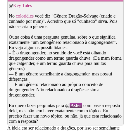
@
Key Tales
No
colorid.es
você diz "Gênero Dragão-Selvage (criado e
cunhado por mim)". Acredito que só "cunhado" sirva. Pois
não se criam gêneros.
Outra coisa é uma pergunta genuína, sobre o que significa
exatamente "um xenogênero relacionado à dragongender".
Eu vejo algumas possibilidades:
– É o dragongender, no sentido de você está olhando
dragongender como um termo guarda chuva. (Da msm forma
que catgender, é um termo guarda chuva para muitos
gêneros)
— É um gênero semelhante a dragongender, mas possui
diferenças.
— É um gênero relacionado ao próprio conceito de
dragongender. Não relacionado a dragões e sim a
dragongender.
Eu quero fazer perguntas para @
Aster
com base a resposta
deld, mas não tem haver exatamente com o tópico. Eu
preciso fazer um novo tópico, ou não, já que esra relacionado
com a resposta?
A ideia era ser relacionado a dragões, por isso ser semelhante