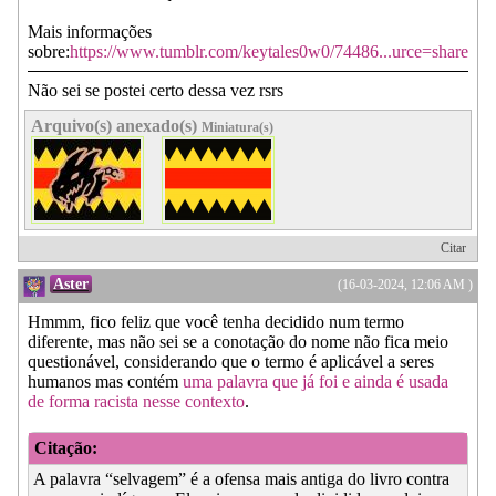
Mais informações
sobre:
https://www.tumblr.com/keytales0w0/74486...urce=share
Não sei se postei certo dessa vez rsrs
Arquivo(s) anexado(s)
Miniatura(s)
Citar
Aster
(16-03-2024, 12:06 AM )
Hmmm, fico feliz que você tenha decidido num termo
diferente, mas não sei se a conotação do nome não fica meio
questionável, considerando que o termo é aplicável a seres
humanos mas contém
uma palavra que já foi e ainda é usada
de forma racista nesse contexto
.
Citação:
A palavra “selvagem” é a ofensa mais antiga do livro contra