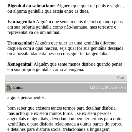
Bigenital ou salmaciane:
Alguém que quer ter pênis e vagina,
ou alguma genitália que esteja entre as duas.
Faunagenital:
Alguém que sente menos disforia quando pensa
em sua própria genitália como não-humana, mas terrestre e
representativa de um animal.
Transgenital:
Alguém que quer ter uma genitália diferente
daquela com a qual nasceu, seja qual for sua genitália desejada
ou a possibilidade da pessoa conseguir ter tal genitália.
Xenogenital:
Alguém que sente menos disforia quando pensa
em sua própria genitália como alienígena.
Citar
mimi
(23-10-2019, 06:49 PM )
alguns pensamentos:
bom saber que existem tantos termos para detalhar disforia,
mas acho que existem muitos furos... se existem pessoas
angenitais e bigenitais, deveriam também ter termos para outras
genitálias, e para disforia relacionada a outras partes do corpo...
e detalhes para disforia social (relacionada a linguagem,