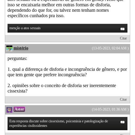
isso se encaixaria melhor em outras formas de disforia,
dependendo do que for, ou talvez nem tenham nomes
específicos cunhados pra isso.
menção a atos sexuais
Citar
mistério
(13-05-2023, 02:04 AM )
perguntas:
1. qual a diferença de disforia e incongruência de gênero, e por
que tem gente que prefere incongruência?
2. opiniões sobre o conceito de disforia ser inerentemente
cissexista?
Citar
Aster
(14-05-2023, 01:36 AM )
Esta resposta discute sobre cissexismo, psicomisia e patologização de
experiências cisdissidentes