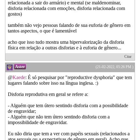
relacionada a sair do armário) e mental (se maldenominar,
disforia relacionada com emoções, disforia relacionada com
gostos)
também não vejo pessoas falando de sua euforia de gênero em
tantos aspectos, o que é lamentável
acho que isso tudo mostra uma hipervalorização da disforia
física em relação a outras disforias e à euforia de gênero...
Citar
Aster
(21-02-2022, 05:26 PM )
@
Kaede
: É só pesquisar por "reproductive dysphoria" que tem
lugares falando sobre isso na língua inglesa. :)
Disforia reprodutiva em geral se refere a:
- Alguém que tem útero sentindo disforia com a possibilidade
de engravidar;
- Alguém que não tem útero sentindo disforia com a
impossibilidade de engravidar.
Eu não diria que tem a ver com papéis sexuais (relacionados a
atos sexuais ou a expectativas de gênero em geral). Acho que