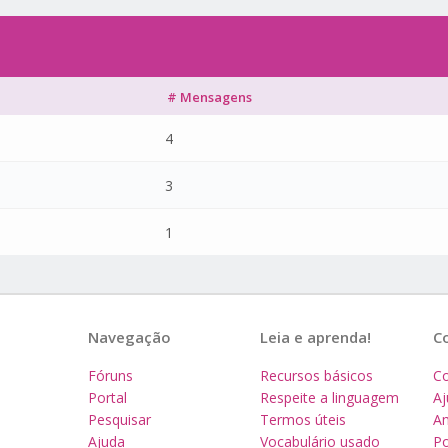
# Mensagens
4
3
1
Navegação
Leia e aprenda!
C
Fóruns
Recursos básicos
Co
Portal
Respeite a linguagem
A
Pesquisar
Termos úteis
Am
Ajuda
Vocabulário usado
Po