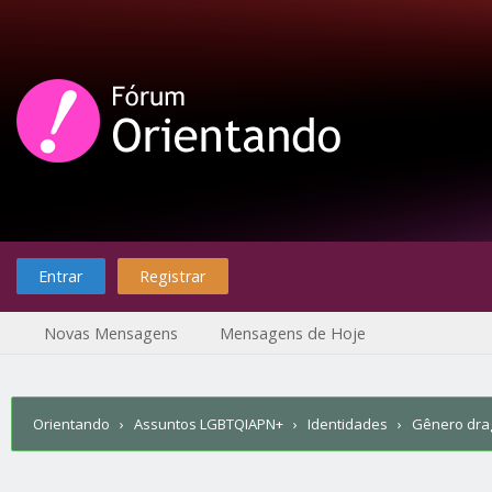
Entrar
Registrar
Novas Mensagens
Mensagens de Hoje
Orientando
›
Assuntos LGBTQIAPN+
›
Identidades
›
Gênero dra