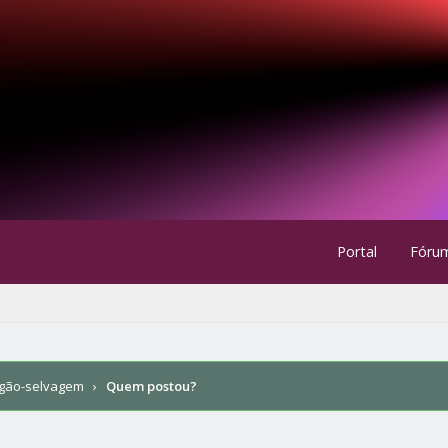
Portal
Fóru
gão-selvagem
›
Quem postou?