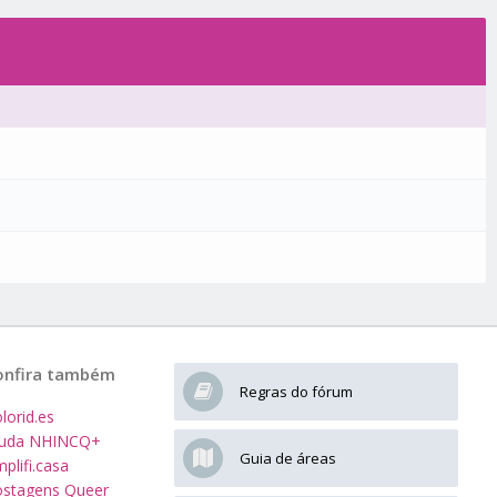
onfira também
Regras do fórum
lorid.es
juda NHINCQ+
Guia de áreas
plifi.casa
stagens Queer