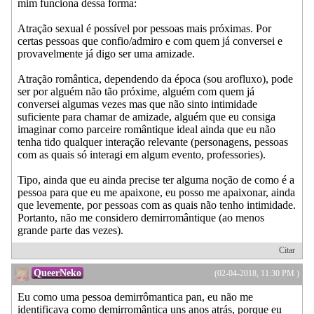
mim funciona dessa forma:
Atração sexual é possível por pessoas mais próximas. Por
certas pessoas que confio/admiro e com quem já conversei e
provavelmente já digo ser uma amizade.
Atração romântica, dependendo da época (sou arofluxo), pode
ser por alguém não tão próxime, alguém com quem já
conversei algumas vezes mas que não sinto intimidade
suficiente para chamar de amizade, alguém que eu consiga
imaginar como parceire romântique ideal ainda que eu não
tenha tido qualquer interação relevante (personagens, pessoas
com as quais só interagi em algum evento, professories).
Tipo, ainda que eu ainda precise ter alguma noção de como é a
pessoa para que eu me apaixone, eu posso me apaixonar, ainda
que levemente, por pessoas com as quais não tenho intimidade.
Portanto, não me considero demirromântique (ao menos
grande parte das vezes).
Citar
QueerNeko
(02-04-2018, 11:30 PM )
Eu como uma pessoa demirrômantica pan, eu não me
identificava como demirromântica uns anos atrás, porque eu