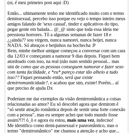
(oi, é meu primeiro post aqui :D)
Então... ultimamente tenho me identificado muito com o termo
demissexual, percebo isso porque eu vejo o tempo inteiro meus
amigos falando de 'sexo casual', tinder e aplicativos do tipo,
pegar gente em balada... @_@ sinto que toda essa ideia me
pressiona horrores. Tô a algumas semanas de fazer 18 e
¿¿ainda?? sou virgem, nunca namorei, nunca beijei, nunca
NADA. Só abraços e beijinhos na bochecha :P
Bem, minhe melhor amigue começou a conversar com um cara
dia 12/03 e começaram a namorar 9 dias depois. Fiquei bem
atordoado com isso, na real (não num sentido pessoal... mas
sim de
como que as pessoas conseguem namorar e fazer sexo
com tanta facilidade, e *eu* pareço estar tão alheio a tudo
isso??
Fiquei pensando então,
será que existe
demirromanticidade?
, e acabou que sim, existe! Porém... aí
que preciso de ajuda Dx
Poderiam me dar exemplos da visão demirromântica a coisas
relacionadas ao amor? Eu só descobri agora que demirom é
"só sentir atração romântica depois de sentir uma forte conexão
com a pessoa", mas eu sempre achei que todo mundo fosse
assim?!?! ó_ò e agora eu estou,
mais uma vez
, indeciso!
Me identifico como demi-pansexual e panromântico, mas o
termo "demirromântico" me chamou a atenção e acho que...