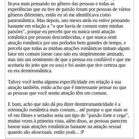
ficava mais pensando no gênero das pessoas e todas as
experiências que eu tive de paixão foram por pessoas de vários
gêneros diferentes, então eu só me identificava como
panromântica. Mas depois, uns meses atrás eu estive pensando
bastante em relação a "o que havia de comum entre minhas
paixões", porque eu percebi que eu nunca senti atração
romântica por pessoas desconhecidas, e que nunca senti
atração romântica por uns períodos bem grandes de tempo, e
percebi que todas as minhas atrações românticas tinham algum
fator em comum (neste caso não era simplesmente amizade,
mas sim um sentimento de que a pessoa era confiável e que me
aceitaria do jeito que eu sou) e foi assim que tive certeza que
eu era demirromântica.
Talvez você tenha alguma especificidade em relação à sua
atração também, então acho que é interessante pensar no que
as pessoas que você sentiu atração têm em comum.
E bom, acho que não dá pra dizer demirromanticidade é a
orientação romântica mais comum... até porque o que mais se
vê em filmes e seriados seria um tipo de "paixão forte e cega",
muitas vezes à primeira vista, além disso, as pessoas parecem
basear suas atrações românticas bastante na atração sexual
quando são alosexuais, então yeah... :P