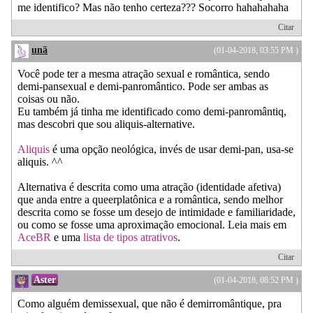
me identifico? Mas não tenho certeza??? Socorro hahahahaha
Citar
unã
(01-04-2018, 03:55 PM )
Você pode ter a mesma atração sexual e romântica, sendo
demi-pansexual e demi-panromântico. Pode ser ambas as
coisas ou não.
Eu também já tinha me identificado como demi-panromântiq,
mas descobri que sou aliquis-alternative.
Aliquis
é uma opção neológica, invés de usar demi-pan, usa-se
aliquis. ^^
Alternativa é descrita como uma atração (identidade afetiva)
que anda entre a queerplatônica e a romântica, sendo melhor
descrita como se fosse um desejo de intimidade e familiaridade,
ou como se fosse uma aproximação emocional. Leia mais em
AceBR
e uma
lista de tipos atrativos
.
Citar
Aster
(01-04-2018, 08:52 PM )
Como alguém demissexual, que não é demirromântique, pra