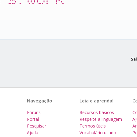
Sal
Navegação
Leia e aprenda!
C
Fóruns
Recursos básicos
Co
Portal
Respeite a linguagem
A
Pesquisar
Termos úteis
Am
Ajuda
Vocabulário usado
Po