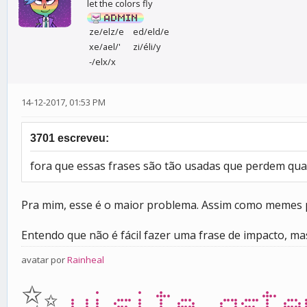
let the colors fly
ze/elz/e
ed/eld/e
xe/ael/'
zi/éli/y
-/elx/x
14-12-2017, 01:53 PM
3701 escreveu:
fora que essas frases são tão usadas que perdem qua
Pra mim, esse é o maior problema. Assim como memes pe
Entendo que não é fácil fazer uma frase de impacto, m
avatar por
Rainheal
✨
visite aste