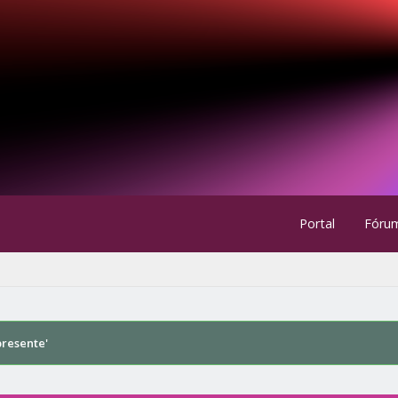
Portal
Fóru
 presente'