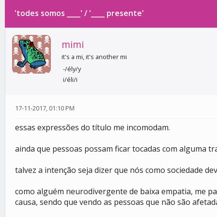
'todes somos ____' / '____ presente'
0 votos - 0 média
1
2
3
4
5
mimi
it's a mi, it's another mi
-/ély/y
i/éli/i
17-11-2017, 01:10 PM
essas expressões do título me incomodam.
ainda que pessoas possam ficar tocadas com alguma trag
talvez a intenção seja dizer que nós como sociedade de
como alguém neurodivergente de baixa empatia, me par
causa, sendo que vendo as pessoas que não são afetad