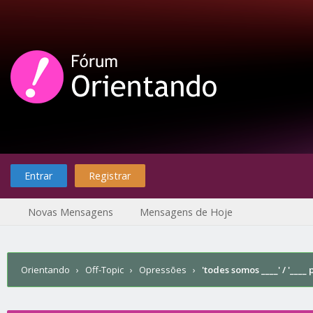
Entrar
Registrar
Novas Mensagens
Mensagens de Hoje
Orientando
›
Off-Topic
›
Opressões
›
'todes somos ____' / '____