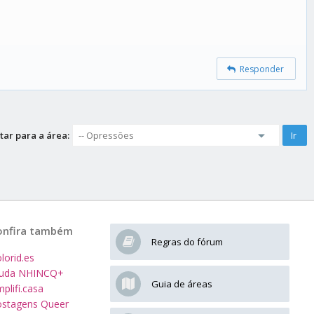
Responder
tar para a área:
onfira também
Regras do fórum
lorid.es
juda NHINCQ+
Guia de áreas
plifi.casa
stagens Queer