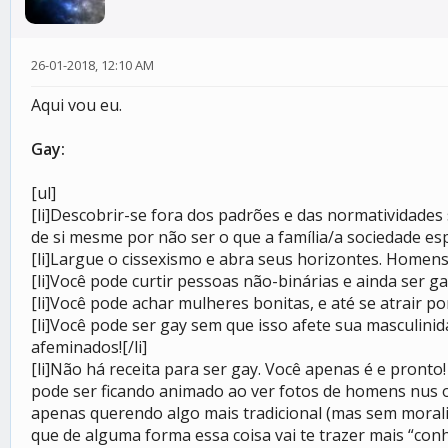
26-01-2018, 12:10 AM
Aqui vou eu.
Gay:
[ul]
[li]Descobrir-se fora dos padrões e das normatividades s
de si mesme por não ser o que a família/a sociedade espe
[li]Largue o cissexismo e abra seus horizontes. Homen
[li]Você pode curtir pessoas não-binárias e ainda ser gay
[li]Você pode achar mulheres bonitas, e até se atrair po
[li]Você pode ser gay sem que isso afete sua masculinid
afeminados![/li]
[li]Não há receita para ser gay. Você apenas é e pront
pode ser ficando animado ao ver fotos de homens nus 
apenas querendo algo mais tradicional (mas sem moralis
que de alguma forma essa coisa vai te trazer mais “conh