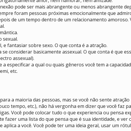
 obrigatoriamente amor, nem namorar, nem amizade.
a conexão pode ser mais abrangente ou menos abrangente de
, sempre foram pessoas próximas emocionalmente que admiro
 depois de um tempo dentro de um relacionamento amoroso. 
al.
omântica.
o sexual.
, e fantasiar sobre sexo. O que conta é a atração.
a se considerar basicamente assexual. O que conta é que es
ectro assexual).
 a especificar a qual ou quais gêneros você tem a capacidad
emi, etc.
ara a maioria das pessoas, mas se você não sente atração r
uco tempo, etc.), não há vergonha em dizer que você faz pa
gas. Você pode colocar tudo o que experiencia ou pensa expe
nte fazer uma lista do que pensa que é sua identidade, e ve
e aplica a você. Você pode ter uma ideia geral, usar um rótu