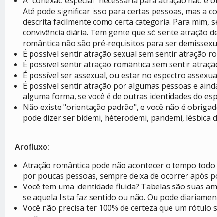
A "conexão especial" necessária para atração não é
Até pode significar isso para certas pessoas, mas 
descrita facilmente como certa categoria. Para mim
convivência diária. Tem gente que só sente atração
romântica não são pré-requisitos para ser demissexu
É possível sentir atração sexual sem sentir atração r
É possível sentir atração romântica sem sentir atraçã
É possível ser assexual, ou estar no espectro assexual
É possível sentir atração por algumas pessoas e aind
alguma forma, se você é de outras identidades do esp
Não existe "orientação padrão", e você não é obrigade
pode dizer ser bidemi, héterodemi, pandemi, lésbica d
Arofluxo:
Atração romântica pode não acontecer o tempo todo p
por poucas pessoas, sempre deixa de ocorrer após po
Você tem uma identidade fluida? Tabelas são suas ami
se aquela lista faz sentido ou não. Ou pode diariame
Você não precisa ter 100% de certeza que um rótulo s