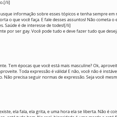
.[/li]
 Busque informação sobre esses tópicos e tenha sempre em 
orta o que você faça. E fale desses assuntos! Não cometa 
. Saúde é de interesse de todes![/li]
e por ser gay. Você pode tudo e deve fazer tudo que deseja,
te. Tem épocas que você está mais masculine? Ok, aproveit
roveite. Toda expressão é válida! E não, você não é instáve
ro. Não precisa seguir normas de expressão. Seja você mesme
iste, ela fala, ela grita, e uma hora ela se liberta. Não é c