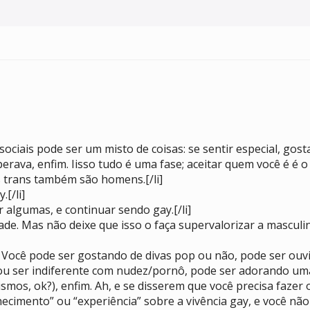
ociais pode ser um misto de coisas: se sentir especial, gostar
rava, enfim. Iisso tudo é uma fase; aceitar quem você é é o c
s trans também são homens.[/li]
.[/li]
r algumas, e continuar sendo gay.[/li]
ade. Mas não deixe que isso o faça supervalorizar a masculi
o! Você pode ser gostando de divas pop ou não, pode ser ou
ou ser indiferente com nudez/pornô, pode ser adorando uma
mos, ok?), enfim. Ah, e se disserem que você precisa fazer 
ecimento” ou “experiência” sobre a vivência gay, e você não