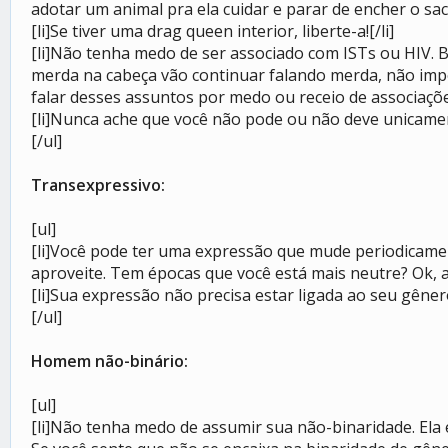
adotar um animal pra ela cuidar e parar de encher o saco
[li]Se tiver uma drag queen interior, liberte-a![/li]
[li]Não tenha medo de ser associado com ISTs ou HIV.
merda na cabeça vão continuar falando merda, não imp
falar desses assuntos por medo ou receio de associações
[li]Nunca ache que você não pode ou não deve unicament
[/ul]
Transexpressivo:
[ul]
[li]Você pode ter uma expressão que mude periodicamen
aproveite. Tem épocas que você está mais neutre? Ok, ap
[li]Sua expressão não precisa estar ligada ao seu gêne
[/ul]
Homem não-binário:
[ul]
[li]Não tenha medo de assumir sua não-binaridade. Ela ex