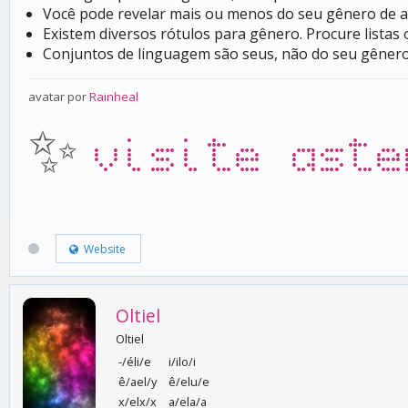
Você pode revelar mais ou menos do seu gênero de ac
Existem diversos rótulos para gênero. Procure listas
Conjuntos de linguagem são seus, não do seu gênero
avatar por
Rainheal
✨
visite aste
Website
Oltiel
Oltiel
-/éli/e
i/ilo/i
ê/ael/y
ê/elu/e
x/elx/x
a/ela/a