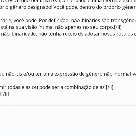
o, está tudo bem. Na real, binaridade é uma merda e está fi
prio gênero designado! Você pode, dentro do próprio gênero 
inárie, você pode. Por definição, não-bináries são transgêne
tá na sua visão íntima, não apenas no seu corpo.[/li]
 não-binaridade, não tenha receio de adotar novos rótulos d
/ou não-cis e/ou ter uma expressão de gênero não-normativa
ir todas elas ou pode ser a combinação delas.[/li]
[/li]