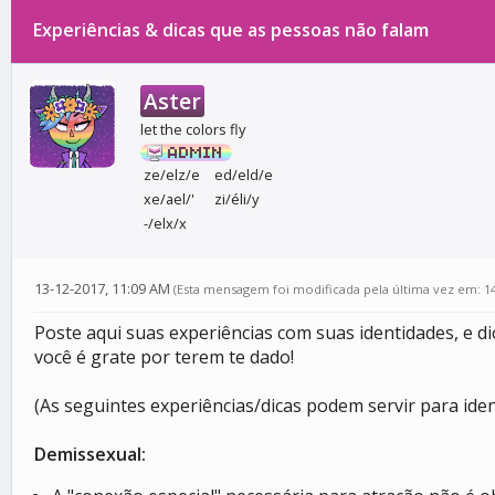
Experiências & dicas que as pessoas não falam
0 votos - 0 média
1
2
3
4
5
Aster
let the colors fly
ze/elz/e
ed/eld/e
xe/ael/'
zi/éli/y
-/elx/x
13-12-2017, 11:09 AM
(Esta mensagem foi modificada pela última vez em: 1
Poste aqui suas experiências com suas identidades, e d
você é grate por terem te dado!
(As seguintes experiências/dicas podem servir para ide
Demissexual: