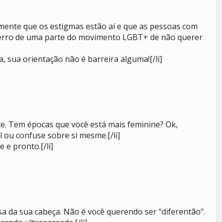
mente que os estigmas estão aí e que as pessoas com
o erro de uma parte do movimento LGBT+ de não querer
 sua orientação não é barreira alguma![/li]
e. Tem épocas que você está mais feminine? Ok,
l ou confuse sobre si mesme.[/li]
 e pronto.[/li]
oisa da sua cabeça. Não é você querendo ser “diferentão”.