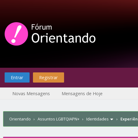
Entrar
Registrar
Novas Mensagens
Mensagens de Hoje
Orientando
›
Assuntos LGBTQIAPN+
›
Identidades
›
Experiên