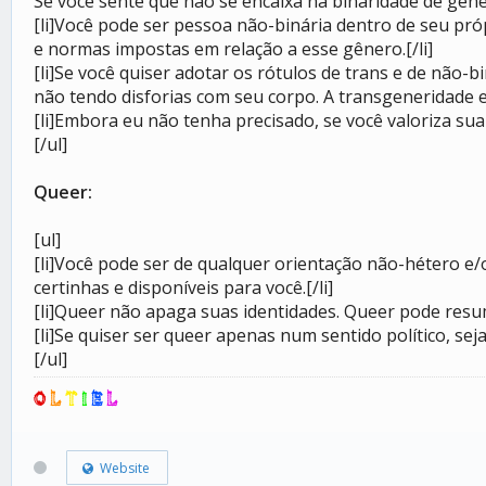
Se você sente que não se encaixa na binaridade de gêner
[li]Você pode ser pessoa não-binária dentro de seu pró
e normas impostas em relação a esse gênero.[/li]
[li]Se você quiser adotar os rótulos de trans e de não-b
não tendo disforias com seu corpo. A transgeneridade es
[li]Embora eu não tenha precisado, se você valoriza sua
[/ul]
Queer:
[ul]
[li]Você pode ser de qualquer orientação não-hétero e
certinhas e disponíveis para você.[/li]
[li]Queer não apaga suas identidades. Queer pode resum
[li]Se quiser ser queer apenas num sentido político, seja!
[/ul]
O
L
T
I
E
L
Website