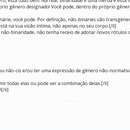
o, está tudo bem. Na real, binaridade é uma merda e está fi
prio gênero designado! Você pode, dentro do próprio gênero 
inárie, você pode. Por definição, não-bináries são transgêne
tá na sua visão íntima, não apenas no seu corpo.[/li]
 não-binaridade, não tenha receio de adotar novos rótulos d
/ou não-cis e/ou ter uma expressão de gênero não-normativa
ir todas elas ou pode ser a combinação delas.[/li]
[/li]