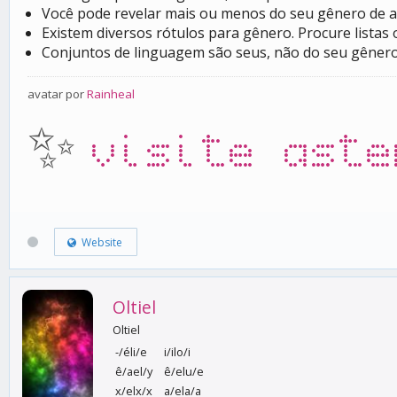
Você pode revelar mais ou menos do seu gênero de ac
Existem diversos rótulos para gênero. Procure listas
Conjuntos de linguagem são seus, não do seu gênero
avatar por
Rainheal
✨
visite aste
Website
Oltiel
Oltiel
-/éli/e
i/ilo/i
ê/ael/y
ê/elu/e
x/elx/x
a/ela/a