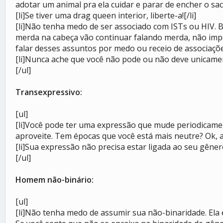
adotar um animal pra ela cuidar e parar de encher o saco
[li]Se tiver uma drag queen interior, liberte-a![/li]
[li]Não tenha medo de ser associado com ISTs ou HIV.
merda na cabeça vão continuar falando merda, não imp
falar desses assuntos por medo ou receio de associações
[li]Nunca ache que você não pode ou não deve unicament
[/ul]
Transexpressivo:
[ul]
[li]Você pode ter uma expressão que mude periodicamen
aproveite. Tem épocas que você está mais neutre? Ok, ap
[li]Sua expressão não precisa estar ligada ao seu gêne
[/ul]
Homem não-binário:
[ul]
[li]Não tenha medo de assumir sua não-binaridade. Ela ex