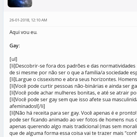
26-01-2018, 12:10 AM
Aqui vou eu.
Gay:
[ul]
[li]Descobrir-se fora dos padrões e das normatividades s
de si mesme por não ser o que a família/a sociedade espe
[li]Largue o cissexismo e abra seus horizontes. Homen
[li]Você pode curtir pessoas não-binárias e ainda ser gay
[li]Você pode achar mulheres bonitas, e até se atrair po
[li]Você pode ser gay sem que isso afete sua masculinid
afeminados![/li]
[li]Não há receita para ser gay. Você apenas é e pront
pode ser ficando animado ao ver fotos de homens nus 
apenas querendo algo mais tradicional (mas sem moralis
que de alguma forma essa coisa vai te trazer mais “conh