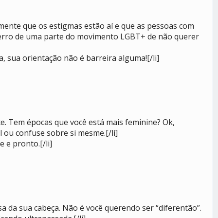
mente que os estigmas estão aí e que as pessoas com
o erro de uma parte do movimento LGBT+ de não querer
 sua orientação não é barreira alguma![/li]
e. Tem épocas que você está mais feminine? Ok,
l ou confuse sobre si mesme.[/li]
 e pronto.[/li]
oisa da sua cabeça. Não é você querendo ser “diferentão”.