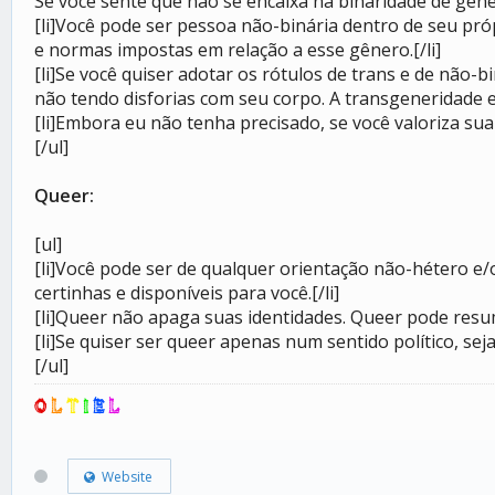
Se você sente que não se encaixa na binaridade de gêner
[li]Você pode ser pessoa não-binária dentro de seu pró
e normas impostas em relação a esse gênero.[/li]
[li]Se você quiser adotar os rótulos de trans e de não-b
não tendo disforias com seu corpo. A transgeneridade es
[li]Embora eu não tenha precisado, se você valoriza sua
[/ul]
Queer:
[ul]
[li]Você pode ser de qualquer orientação não-hétero e
certinhas e disponíveis para você.[/li]
[li]Queer não apaga suas identidades. Queer pode resum
[li]Se quiser ser queer apenas num sentido político, seja!
[/ul]
O
L
T
I
E
L
Website