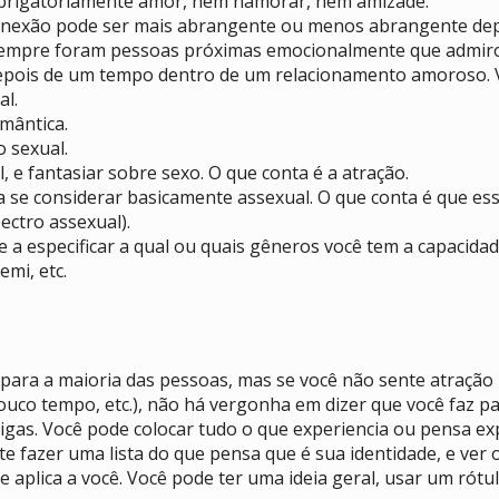
 obrigatoriamente amor, nem namorar, nem amizade.
a conexão pode ser mais abrangente ou menos abrangente de
, sempre foram pessoas próximas emocionalmente que admiro
 depois de um tempo dentro de um relacionamento amoroso. 
al.
omântica.
o sexual.
, e fantasiar sobre sexo. O que conta é a atração.
a se considerar basicamente assexual. O que conta é que es
ectro assexual).
 a especificar a qual ou quais gêneros você tem a capacidad
emi, etc.
ara a maioria das pessoas, mas se você não sente atração r
uco tempo, etc.), não há vergonha em dizer que você faz pa
gas. Você pode colocar tudo o que experiencia ou pensa expe
nte fazer uma lista do que pensa que é sua identidade, e ve
e aplica a você. Você pode ter uma ideia geral, usar um rótu