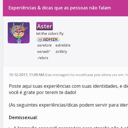
Experiências & dicas que as pessoas não falam
0 votos - 0 média
1
2
3
4
5
Aster
let the colors fly
ze/elz/e
ed/eld/e
xe/ael/'
zi/éli/y
-/elx/x
13-12-2017, 11:09 AM
(Esta mensagem foi modificada pela última vez em: 1
Poste aqui suas experiências com suas identidades, e d
você é grate por terem te dado!
(As seguintes experiências/dicas podem servir para ide
Demissexual: