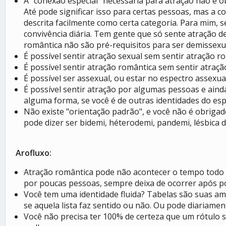
A "conexão especial" necessária para atração não é
Até pode significar isso para certas pessoas, mas 
descrita facilmente como certa categoria. Para mim
convivência diária. Tem gente que só sente atração
romântica não são pré-requisitos para ser demissexu
É possível sentir atração sexual sem sentir atração r
É possível sentir atração romântica sem sentir atraçã
É possível ser assexual, ou estar no espectro assexual
É possível sentir atração por algumas pessoas e aind
alguma forma, se você é de outras identidades do esp
Não existe "orientação padrão", e você não é obrigade
pode dizer ser bidemi, héterodemi, pandemi, lésbica d
Arofluxo:
Atração romântica pode não acontecer o tempo todo p
por poucas pessoas, sempre deixa de ocorrer após po
Você tem uma identidade fluida? Tabelas são suas ami
se aquela lista faz sentido ou não. Ou pode diariame
Você não precisa ter 100% de certeza que um rótulo s