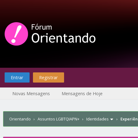
Entrar
Registrar
Novas Mensagens
Mensagens de Hoje
Orientando
›
Assuntos LGBTQIAPN+
›
Identidades
›
Experiên