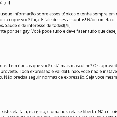
.[/li]
 Busque informação sobre esses tópicos e tenha sempre em 
orta o que você faça. E fale desses assuntos! Não cometa 
. Saúde é de interesse de todes![/li]
e por ser gay. Você pode tudo e deve fazer tudo que deseja,
te. Tem épocas que você está mais masculine? Ok, aproveit
roveite. Toda expressão é válida! E não, você não é instáve
ro. Não precisa seguir normas de expressão. Seja você mesme
iste, ela fala, ela grita, e uma hora ela se liberta. Não é c