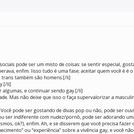
ociais pode ser um misto de coisas: se sentir especial, gostar
rava, enfim. Iisso tudo é uma fase; aceitar quem você é é o c
s trans também são homens.[/li]
.[/li]
r algumas, e continuar sendo gay.[/li]
ade. Mas não deixe que isso o faça supervalorizar a masculi
o! Você pode ser gostando de divas pop ou não, pode ser ou
ou ser indiferente com nudez/pornô, pode ser adorando uma
mos, ok?), enfim. Ah, e se disserem que você precisa fazer 
ecimento” ou “experiência” sobre a vivência gay, e você não