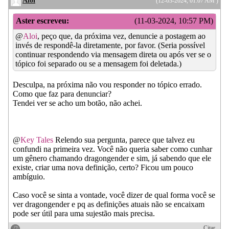
Aloi
(12-03-2024, 01:07 AM )
Aster escreveu:
(11-03-2024, 10:57 PM)
@
Aloi
, peço que, da próxima vez, denuncie a postagem ao
invés de respondê-la diretamente, por favor. (Seria possível
continuar respondendo via mensagem direta ou após ver se o
tópico foi separado ou se a mensagem foi deletada.)
Desculpa, na próxima não vou responder no tópico errado.
Como que faz para denunciar?
Tendei ver se acho um botão, não achei.
@
Key Tales
Relendo sua pergunta, parece que talvez eu
confundi na primeira vez. Você não queria saber como cunhar
um gênero chamando dragongender e sim, já sabendo que ele
existe, criar uma nova definição, certo? Ficou um pouco
ambíguio.
Caso você se sinta a vontade, você dizer de qual forma você se
ver dragongender e pq as definições atuais não se encaixam
pode ser útil para uma sujestão mais precisa.
Citar