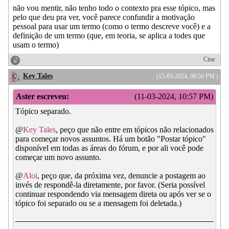
não vou mentir, não tenho todo o contexto pra esse tópico, mas
pelo que deu pra ver, você parece confundir a motivação
pessoal para usar um termo (como o termo descreve você) e a
definição de um termo (que, em teoria, se aplica a todes que
usam o termo)
Citar
Key Tales
(15-03-2024, 08:56 PM )
Aster escreveu:
(11-03-2024, 10:57 PM)
Tópico separado.
@
Key Tales
, peço que não entre em tópicos não relacionados
para começar novos assuntos. Há um botão "Postar tópico"
disponível em todas as áreas do fórum, e por ali você pode
começar um novo assunto.
@
Aloi
, peço que, da próxima vez, denuncie a postagem ao
invés de respondê-la diretamente, por favor. (Seria possível
continuar respondendo via mensagem direta ou após ver se o
tópico foi separado ou se a mensagem foi deletada.)