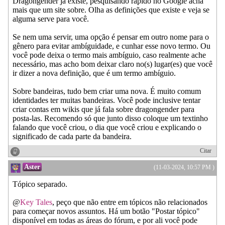
Dragongender já existe, pesquisando rápido no Google acha
mais que um site sobre. Olha as definições que existe e veja se
alguma serve para você.
Se nem uma servir, uma opção é pensar em outro nome para o
gênero para evitar ambíguidade, e cunhar esse novo termo. Ou
você pode deixa o termo mais ambíguio, caso realmente ache
necessário, mas acho bom deixar claro no(s) lugar(es) que você
ir dizer a nova definição, que é um termo ambíguio.
Sobre bandeiras, tudo bem criar uma nova. É muito comum
identidades ter muitas bandeiras. Você pode inclusive tentar
criar contas em wikis que já fala sobre dragongender para
posta-las. Recomendo só que junto disso coloque um textinho
falando que você criou, o dia que você criou e explicando o
significado de cada parte da bandeira.
Citar
Aster
(11-03-2024, 10:57 PM )
Tópico separado.
@
Key Tales
, peço que não entre em tópicos não relacionados
para começar novos assuntos. Há um botão "Postar tópico"
disponível em todas as áreas do fórum, e por ali você pode