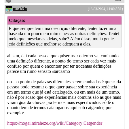
mistério
(13-03-2024, 11:00 AM )
Citação:
É que sempre tem uma descrição diferente, tentei fazer uma
baseada um pouco em mim e nessas outras definições. Tentei
meio que mesclar as ideias, sabe? Além disso, muita gente
cria definições que melhor se adequam a elas.
ah sim, daí cada pessoa que quiser usar o termo vai cunhando
uma definição diferente, a ponto do termo ser cada vez mais
confuso por quem o encontrar por ter trocentas definições.
parece um rumo sensato /sarcasmo
op... o ponto de palavras diferentes serem cunhadas é que cada
pessoa pode resumir o que quer passar sobre sua experiência
em um termo que já está catalogado. ou em mais de um termo.
não é por acaso que experiências mais comuns são as que mais
viram guarda-chuvas pra termos mais especificados. só lê o
quanto tem de termos catalogados aqui sob catgender, por
exemplo:
https://mogai.miraheze.org/wiki/Category:Catgender