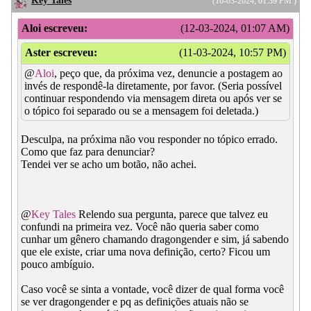
Key Tales
(16-03-2024, 01:39 PM )
Aloi escreveu:
(12-03-2024, 01:07 AM)
Aster escreveu:
(11-03-2024, 10:57 PM)
@
Aloi
, peço que, da próxima vez, denuncie a postagem ao
invés de respondê-la diretamente, por favor. (Seria possível
continuar respondendo via mensagem direta ou após ver se
o tópico foi separado ou se a mensagem foi deletada.)
Desculpa, na próxima não vou responder no tópico errado.
Como que faz para denunciar?
Tendei ver se acho um botão, não achei.
@
Key Tales
Relendo sua pergunta, parece que talvez eu
confundi na primeira vez. Você não queria saber como
cunhar um gênero chamando dragongender e sim, já sabendo
que ele existe, criar uma nova definição, certo? Ficou um
pouco ambíguio.
Caso você se sinta a vontade, você dizer de qual forma você
se ver dragongender e pq as definições atuais não se