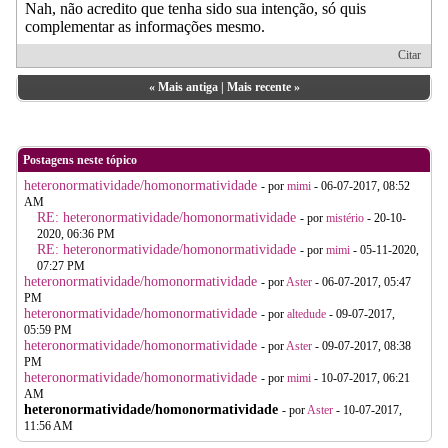
Nah, não acredito que tenha sido sua intenção, só quis
complementar as informações mesmo.
Citar
«
Mais antiga
|
Mais recente
»
Postagens neste tópico
heteronormatividade/homonormatividade
- por
mimi
- 06-07-2017, 08:52
AM
RE: heteronormatividade/homonormatividade
- por
mistério
- 20-10-
2020, 06:36 PM
RE: heteronormatividade/homonormatividade
- por
mimi
- 05-11-2020,
07:27 PM
heteronormatividade/homonormatividade
- por
Aster
- 06-07-2017, 05:47
PM
heteronormatividade/homonormatividade
- por
altedude
- 09-07-2017,
05:59 PM
heteronormatividade/homonormatividade
- por
Aster
- 09-07-2017, 08:38
PM
heteronormatividade/homonormatividade
- por
mimi
- 10-07-2017, 06:21
AM
heteronormatividade/homonormatividade
- por
Aster
- 10-07-2017,
11:56 AM