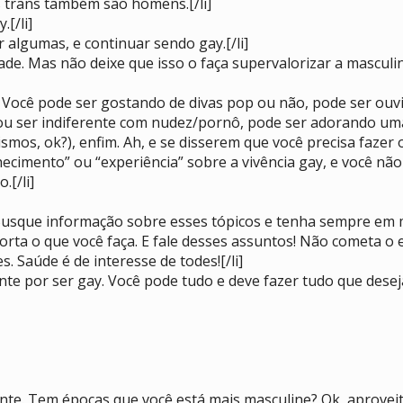
s trans também são homens.[/li]
.[/li]
r algumas, e continuar sendo gay.[/li]
ade. Mas não deixe que isso o faça supervalorizar a masculi
o! Você pode ser gostando de divas pop ou não, pode ser ou
ou ser indiferente com nudez/pornô, pode ser adorando uma
mos, ok?), enfim. Ah, e se disserem que você precisa fazer 
ecimento” ou “experiência” sobre a vivência gay, e você não
.[/li]
 Busque informação sobre esses tópicos e tenha sempre em 
orta o que você faça. E fale desses assuntos! Não cometa 
. Saúde é de interesse de todes![/li]
e por ser gay. Você pode tudo e deve fazer tudo que deseja,
te. Tem épocas que você está mais masculine? Ok, aproveit