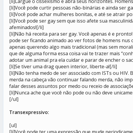
[li]Largue o cissexismo e abra seus horizontes. Homen
[li]Você pode curtir pessoas não-binárias e ainda ser gay
[li]Você pode achar mulheres bonitas, e até se atrair po
[li]Você pode ser gay sem que isso afete sua masculinid
afeminados![/li]
[li]Não há receita para ser gay. Você apenas é e pront
pode ser ficando animado ao ver fotos de homens nus 
apenas querendo algo mais tradicional (mas sem moralis
que de alguma forma essa coisa vai te trazer mais “conh
adotar um animal pra ela cuidar e parar de encher o saco
[li]Se tiver uma drag queen interior, liberte-a![/li]
[li]Não tenha medo de ser associado com ISTs ou HIV.
merda na cabeça vão continuar falando merda, não imp
falar desses assuntos por medo ou receio de associações
[li]Nunca ache que você não pode ou não deve unicament
[/ul]
Transexpressivo:
[ul]
[li]Você pode ter uma expressão que mude periodicamen