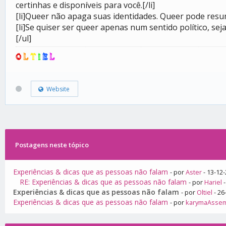
certinhas e disponíveis para você.[/li]
[li]Queer não apaga suas identidades. Queer pode resum
[li]Se quiser ser queer apenas num sentido político, seja!
[/ul]
O
L
T
I
E
L
Website
Postagens neste tópico
Experiências & dicas que as pessoas não falam
- por
Aster
- 13-12
RE: Experiências & dicas que as pessoas não falam
- por
Hariel
-
Experiências & dicas que as pessoas não falam
- por
Oltiel
- 26
Experiências & dicas que as pessoas não falam
- por
karymaAsse