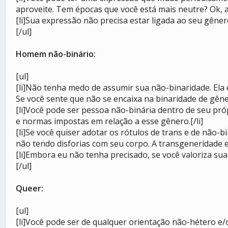
aproveite. Tem épocas que você está mais neutre? Ok, ap
[li]Sua expressão não precisa estar ligada ao seu gêne
[/ul]
Homem não-binário:
[ul]
[li]Não tenha medo de assumir sua não-binaridade. Ela ex
Se você sente que não se encaixa na binaridade de gêner
[li]Você pode ser pessoa não-binária dentro de seu pró
e normas impostas em relação a esse gênero.[/li]
[li]Se você quiser adotar os rótulos de trans e de não-b
não tendo disforias com seu corpo. A transgeneridade es
[li]Embora eu não tenha precisado, se você valoriza sua
[/ul]
Queer:
[ul]
[li]Você pode ser de qualquer orientação não-hétero e