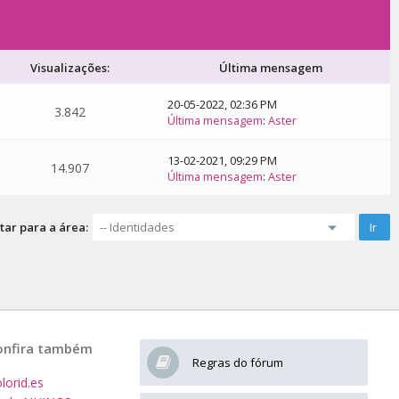
Visualizações:
Última mensagem
20-05-2022, 02:36 PM
3.842
Última mensagem
:
Aster
13-02-2021, 09:29 PM
14.907
Última mensagem
:
Aster
tar para a área:
onfira também
Regras do fórum
lorid.es