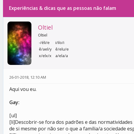
Experiências & dicas que as pessoas não falam
0 votos - 0 média
1
2
3
4
5
Oltiel
Oltiel
-/éli/e
i/ilo/i
ê/ael/y
ê/elu/e
x/elx/x
a/ela/a
26-01-2018, 12:10 AM
Aqui vou eu.
Gay:
[ul]
[li]Descobrir-se fora dos padrões e das normatividades s
de si mesme por não ser o que a família/a sociedade espe