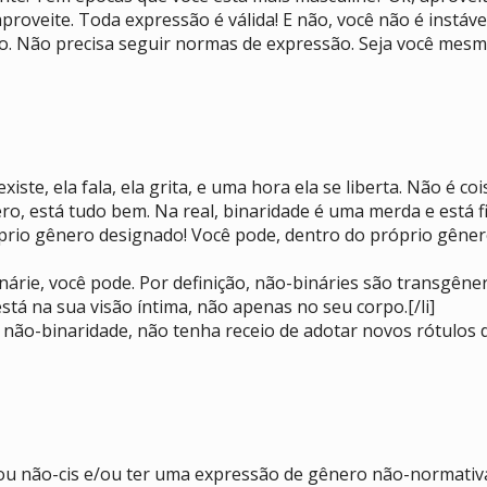
roveite. Toda expressão é válida! E não, você não é instáve
ro. Não precisa seguir normas de expressão. Seja você mesme
iste, ela fala, ela grita, e uma hora ela se liberta. Não é c
o, está tudo bem. Na real, binaridade é uma merda e está fi
prio gênero designado! Você pode, dentro do próprio gênero 
inárie, você pode. Por definição, não-bináries são transgêne
tá na sua visão íntima, não apenas no seu corpo.[/li]
 não-binaridade, não tenha receio de adotar novos rótulos d
/ou não-cis e/ou ter uma expressão de gênero não-normativa