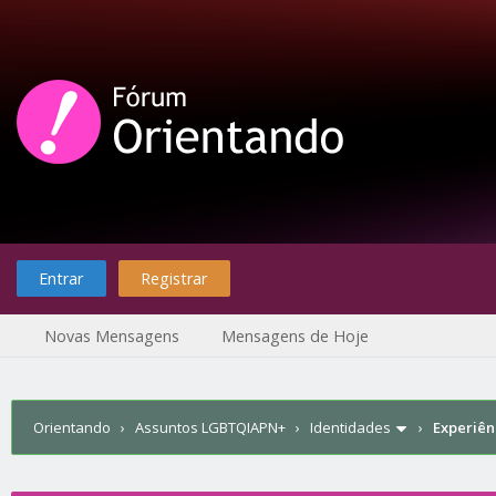
Entrar
Registrar
Novas Mensagens
Mensagens de Hoje
Orientando
›
Assuntos LGBTQIAPN+
›
Identidades
›
Experiên