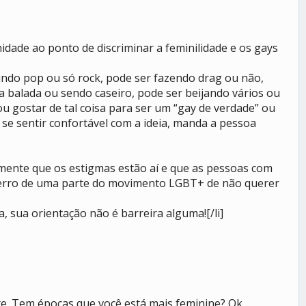
nidade ao ponto de discriminar a feminilidade e os gays
vindo pop ou só rock, pode ser fazendo drag ou não,
 balada ou sendo caseiro, pode ser beijando vários ou
ou gostar de tal coisa para ser um “gay de verdade” ou
 se sentir confortável com a ideia, manda a pessoa
mente que os estigmas estão aí e que as pessoas com
o erro de uma parte do movimento LGBT+ de não querer
 sua orientação não é barreira alguma![/li]
e. Tem épocas que você está mais feminine? Ok,