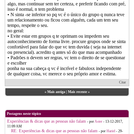
algo, mas continuar sem ter certeza, e preferir ficando com pré,
isso é normal, n tem problema
• N sinta -se inferior so pq vc é o único do grupo q nunca teve
um relacionamento ou ficou com alguém, cada um tem seu
tempo, respeite o seu.
no geral:
• Evite estar em grupos q te oprimam ou impedem seu
autoconhecimento de forma livre. procure grupos onde se sinta
confortável para falar do que vc tem duvida ( seja na internet
ou presencial). acredito q antes só do que mau acompanhado
• Padrões n devem ser regras, vc tem o direito de se questionar
e escolher
ponha na sua cabeça q vc é incrível e fabulosx independente
de qualquer coisa, vc merece o seu próprio amor e estima.
Citar
«
Mais antiga
|
Mais recente
»
Postagens neste tópico
Experiências & dicas que as pessoas não falam
- por
Aster
- 13-12-2017,
11:09 AM
RE: Experiências & dicas que as pessoas não falam
- por
Hariel
- 29-