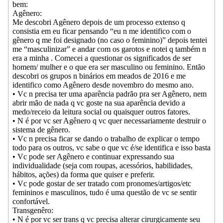
bem:
Agênero:
Me descobri Agênero depois de um processo extenso q
consistia em eu ficar pensando “eu n me identifico com o
gênero q me foi designado (no caso o feminino)” depois tentei
me “masculinizar” e andar com os garotos e notei q também n
era a minha . Comecei a questionar os significados de ser
homem/ mulher e o que era ser masculino ou feminino. Então
descobri os grupos n binários em meados de 2016 e me
identifico como Agênero desde novembro do mesmo ano.
• Vc n precisa ter uma aparência padrão pra ser Agênero, nem
abrir mão de nada q vc goste na sua aparência devido a
medo/receio da leitura social ou quaisquer outros fatores.
• N é por vc ser Agênero q vc quer necessariamente destruir o
sistema de gênero.
• Vc n precisa ficar se dando o trabalho de explicar o tempo
todo para os outros, vc sabe o que vc é/se identifica e isso basta
• Vc pode ser Agênero e continuar expressando sua
individualidade (seja com roupas, acessórios, habilidades,
hábitos, ações) da forma que quiser e preferir.
• Vc pode gostar de ser tratado com pronomes/artigos/etc
femininos e masculinos, tudo é uma questão de vc se sentir
confortável.
Transgenêro:
• N é por vc ser trans q vc precisa alterar cirurgicamente seu