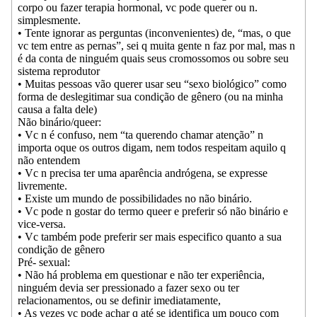
corpo ou fazer terapia hormonal, vc pode querer ou n.
simplesmente.
• Tente ignorar as perguntas (inconvenientes) de, “mas, o que
vc tem entre as pernas”, sei q muita gente n faz por mal, mas n
é da conta de ninguém quais seus cromossomos ou sobre seu
sistema reprodutor
• Muitas pessoas vão querer usar seu “sexo biológico” como
forma de deslegitimar sua condição de gênero (ou na minha
causa a falta dele)
Não binário/queer:
• Vc n é confuso, nem “ta querendo chamar atenção” n
importa oque os outros digam, nem todos respeitam aquilo q
não entendem
• Vc n precisa ter uma aparência andrógena, se expresse
livremente.
• Existe um mundo de possibilidades no não binário.
• Vc pode n gostar do termo queer e preferir só não binário e
vice-versa.
• Vc também pode preferir ser mais especifico quanto a sua
condição de gênero
Pré- sexual:
• Não há problema em questionar e não ter experiência,
ninguém devia ser pressionado a fazer sexo ou ter
relacionamentos, ou se definir imediatamente,
• As vezes vc pode achar q até se identifica um pouco com