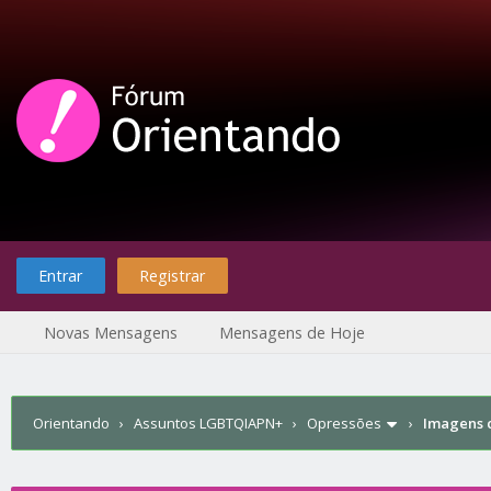
Entrar
Registrar
Novas Mensagens
Mensagens de Hoje
Orientando
›
Assuntos LGBTQIAPN+
›
Opressões
›
Imagens c