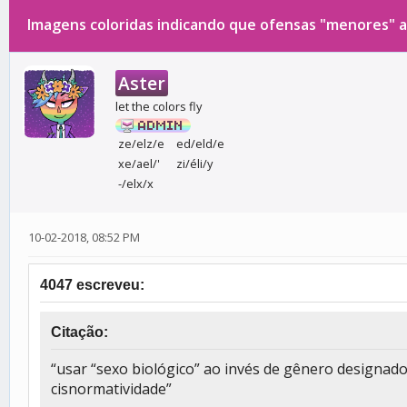
Imagens coloridas indicando que ofensas "menores" a
0 votos - 0 média
1
2
3
4
5
Aster
let the colors fly
ze/elz/e
ed/eld/e
xe/ael/'
zi/éli/y
-/elx/x
10-02-2018, 08:52 PM
4047 escreveu:
Citação:
“usar “sexo biológico” ao invés de gênero designado
cisnormatividade”