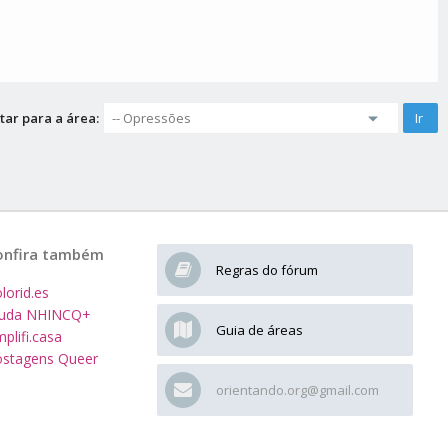
tar para a área:
onfira também
Regras do fórum
lorid.es
juda NHINCQ+
Guia de áreas
plifi.casa
stagens Queer
orientando.org@gmail.com