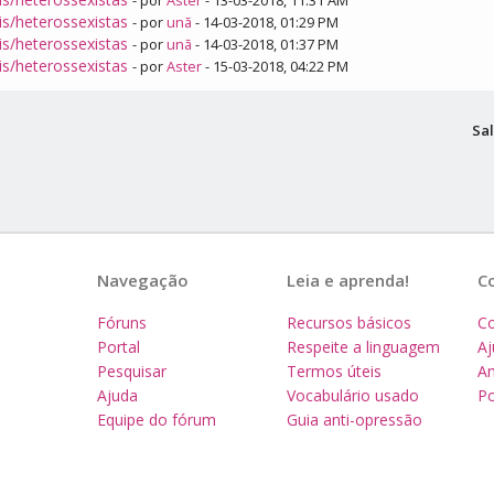
- por
Aster
- 13-03-2018, 11:31 AM
is/heterossexistas
- por
unã
- 14-03-2018, 01:29 PM
is/heterossexistas
- por
unã
- 14-03-2018, 01:37 PM
is/heterossexistas
- por
Aster
- 15-03-2018, 04:22 PM
Sal
Navegação
Leia e aprenda!
C
Fóruns
Recursos básicos
Co
Portal
Respeite a linguagem
A
Pesquisar
Termos úteis
Am
Ajuda
Vocabulário usado
Po
Equipe do fórum
Guia anti-opressão