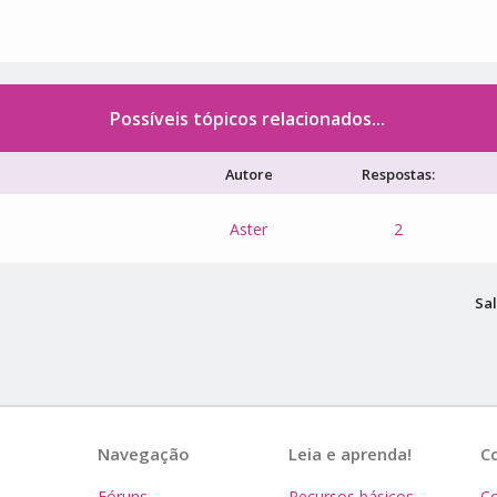
Possíveis tópicos relacionados...
Autore
Respostas:
Aster
2
Sal
Navegação
Leia e aprenda!
C
Fóruns
Recursos básicos
Co