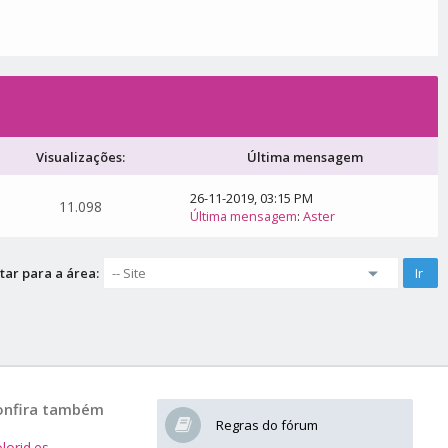
Visualizações:
Última mensagem
26-11-2019, 03:15 PM
11.098
Última mensagem
:
Aster
tar para a área:
onfira também
Regras do fórum
lorid.es