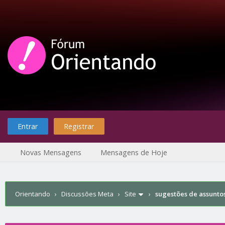
Entrar
Registrar
Novas Mensagens
Mensagens de Hoje
Orientando
›
Discussões Meta
›
Site
›
sugestões de assunto