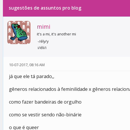
sugestões de assuntos pro blog
0 votos - 0 média
1
2
3
4
5
mimi
it's a mi, it's another mi
-/ély/y
i/éli/i
10-07-2017, 08:16 AM
já que ele tá parado,,
gêneros relacionados à feminilidade x gêneros relacio
como fazer bandeiras de orgulho
como se vestir sendo não-binárie
o que é queer