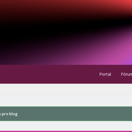
Portal
Fóru
s pro blog