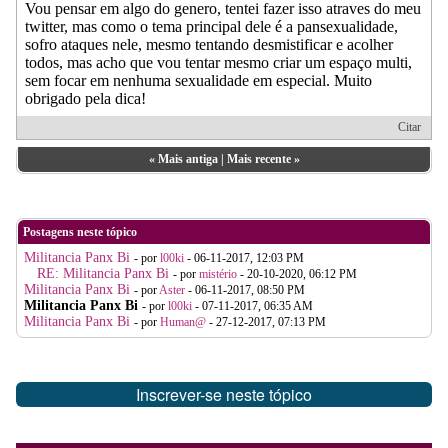
Vou pensar em algo do genero, tentei fazer isso atraves do meu
twitter, mas como o tema principal dele é a pansexualidade,
sofro ataques nele, mesmo tentando desmistificar e acolher
todos, mas acho que vou tentar mesmo criar um espaço multi,
sem focar em nenhuma sexualidade em especial. Muito
obrigado pela dica!
Citar
«
Mais antiga
|
Mais recente
»
Postagens neste tópico
Militancia Panx Bi
- por
l00ki
- 06-11-2017, 12:03 PM
RE: Militancia Panx Bi
- por
mistério
- 20-10-2020, 06:12 PM
Militancia Panx Bi
- por
Aster
- 06-11-2017, 08:50 PM
Militancia Panx Bi
- por
l00ki
- 07-11-2017, 06:35 AM
Militancia Panx Bi
- por
Human@
- 27-12-2017, 07:13 PM
Inscrever-se neste tópico