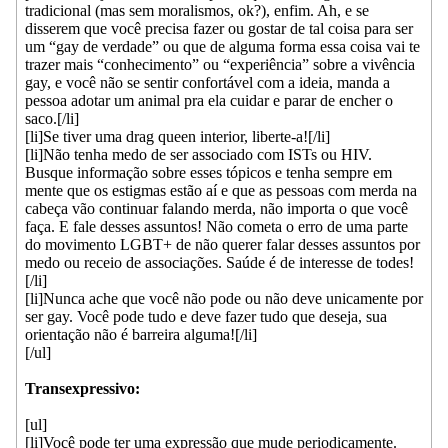
tradicional (mas sem moralismos, ok?), enfim. Ah, e se
disserem que você precisa fazer ou gostar de tal coisa para ser
um “gay de verdade” ou que de alguma forma essa coisa vai te
trazer mais “conhecimento” ou “experiência” sobre a vivência
gay, e você não se sentir confortável com a ideia, manda a
pessoa adotar um animal pra ela cuidar e parar de encher o
saco.[/li]
[li]Se tiver uma drag queen interior, liberte-a![/li]
[li]Não tenha medo de ser associado com ISTs ou HIV.
Busque informação sobre esses tópicos e tenha sempre em
mente que os estigmas estão aí e que as pessoas com merda na
cabeça vão continuar falando merda, não importa o que você
faça. E fale desses assuntos! Não cometa o erro de uma parte
do movimento LGBT+ de não querer falar desses assuntos por
medo ou receio de associações. Saúde é de interesse de todes!
[/li]
[li]Nunca ache que você não pode ou não deve unicamente por
ser gay. Você pode tudo e deve fazer tudo que deseja, sua
orientação não é barreira alguma![/li]
[/ul]
Transexpressivo:
[ul]
[li]Você pode ter uma expressão que mude periodicamente.