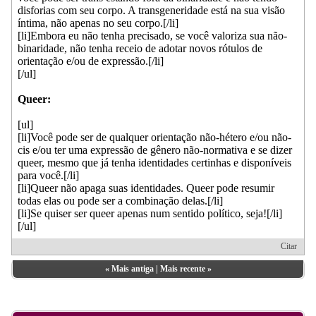
disforias com seu corpo. A transgeneridade está na sua visão
íntima, não apenas no seu corpo.[/li]
[li]Embora eu não tenha precisado, se você valoriza sua não-
binaridade, não tenha receio de adotar novos rótulos de
orientação e/ou de expressão.[/li]
[/ul]
Queer:
[ul]
[li]Você pode ser de qualquer orientação não-hétero e/ou não-
cis e/ou ter uma expressão de gênero não-normativa e se dizer
queer, mesmo que já tenha identidades certinhas e disponíveis
para você.[/li]
[li]Queer não apaga suas identidades. Queer pode resumir
todas elas ou pode ser a combinação delas.[/li]
[li]Se quiser ser queer apenas num sentido político, seja![/li]
[/ul]
Citar
«
Mais antiga
|
Mais recente
»