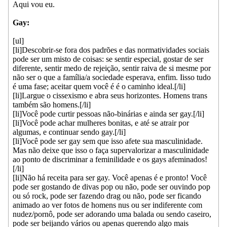
Aqui vou eu.
Gay:
[ul]
[li]Descobrir-se fora dos padrões e das normatividades sociais
pode ser um misto de coisas: se sentir especial, gostar de ser
diferente, sentir medo de rejeição, sentir raiva de si mesme por
não ser o que a família/a sociedade esperava, enfim. Iisso tudo
é uma fase; aceitar quem você é é o caminho ideal.[/li]
[li]Largue o cissexismo e abra seus horizontes. Homens trans
também são homens.[/li]
[li]Você pode curtir pessoas não-binárias e ainda ser gay.[/li]
[li]Você pode achar mulheres bonitas, e até se atrair por
algumas, e continuar sendo gay.[/li]
[li]Você pode ser gay sem que isso afete sua masculinidade.
Mas não deixe que isso o faça supervalorizar a masculinidade
ao ponto de discriminar a feminilidade e os gays afeminados!
[/li]
[li]Não há receita para ser gay. Você apenas é e pronto! Você
pode ser gostando de divas pop ou não, pode ser ouvindo pop
ou só rock, pode ser fazendo drag ou não, pode ser ficando
animado ao ver fotos de homens nus ou ser indiferente com
nudez/pornô, pode ser adorando uma balada ou sendo caseiro,
pode ser beijando vários ou apenas querendo algo mais