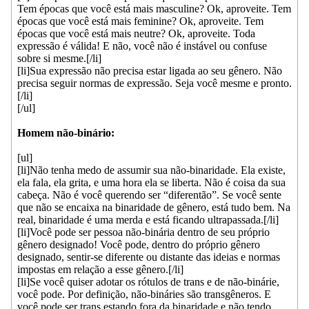
Tem épocas que você está mais masculine? Ok, aproveite. Tem
épocas que você está mais feminine? Ok, aproveite. Tem
épocas que você está mais neutre? Ok, aproveite. Toda
expressão é válida! E não, você não é instável ou confuse
sobre si mesme.[/li]
[li]Sua expressão não precisa estar ligada ao seu gênero. Não
precisa seguir normas de expressão. Seja você mesme e pronto.
[/li]
[/ul]
Homem não-binário:
[ul]
[li]Não tenha medo de assumir sua não-binaridade. Ela existe,
ela fala, ela grita, e uma hora ela se liberta. Não é coisa da sua
cabeça. Não é você querendo ser “diferentão”. Se você sente
que não se encaixa na binaridade de gênero, está tudo bem. Na
real, binaridade é uma merda e está ficando ultrapassada.[/li]
[li]Você pode ser pessoa não-binária dentro de seu próprio
gênero designado! Você pode, dentro do próprio gênero
designado, sentir-se diferente ou distante das ideias e normas
impostas em relação a esse gênero.[/li]
[li]Se você quiser adotar os rótulos de trans e de não-binárie,
você pode. Por definição, não-bináries são transgêneros. E
você pode ser trans estando fora da binaridade e não tendo