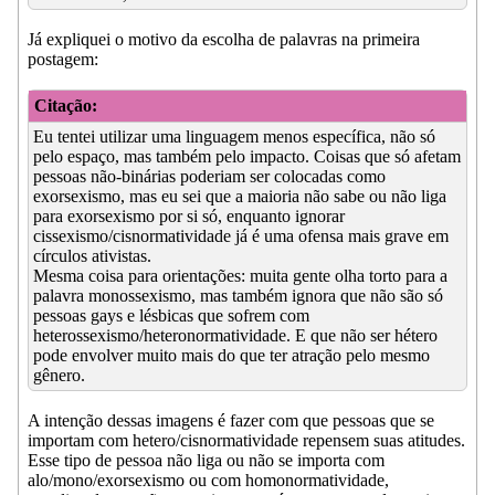
Já expliquei o motivo da escolha de palavras na primeira
postagem:
Citação:
Eu tentei utilizar uma linguagem menos específica, não só
pelo espaço, mas também pelo impacto. Coisas que só afetam
pessoas não-binárias poderiam ser colocadas como
exorsexismo, mas eu sei que a maioria não sabe ou não liga
para exorsexismo por si só, enquanto ignorar
cissexismo/cisnormatividade já é uma ofensa mais grave em
círculos ativistas.
Mesma coisa para orientações: muita gente olha torto para a
palavra monossexismo, mas também ignora que não são só
pessoas gays e lésbicas que sofrem com
heterossexismo/heteronormatividade. E que não ser hétero
pode envolver muito mais do que ter atração pelo mesmo
gênero.
A intenção dessas imagens é fazer com que pessoas que se
importam com hetero/cisnormatividade repensem suas atitudes.
Esse tipo de pessoa não liga ou não se importa com
alo/mono/exorsexismo ou com homonormatividade,