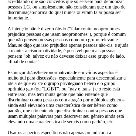
acreditando que são conceitos que só servem para demonizar
pessoas LG, ou simplesmente não consideram que um tipo de
discriminação/norma do qual nunca ouviram falar possa ser
importante.
A intenção não é dizer o óbvio ("falar contra neopronomes
prejudica pessoas que usam neopronomes"), porque é comum
que não pensem nessas pessoas como um grupo relevante.
Mas, se digo que isso prejudica apenas pessoas não-cis, e ajuda
a manter a cisnormatividade, é possível que mais pessoas
pensem "oh, talvez eu não devesse deixar esse grupo de lado,
afinal de contas".
Esmiuçar di/cis/heteronormatividade em vários aspectos é
muito útil para discussões, especialmente para descentralizar a
ideia de que existe o grupo privilegiado hétero e o grupo
oprimido gay (ou "LGBT", ou "gay e trans") e o resto está
entre isso, mas tem muita gente que não entende que
discriminar contra pessoas com atração por múltiplos gêneros
ainda está elevando uma característica de ser hétero como
padrão, que não entende que discriminar contra pessoas que
usam múltiplas palavras para descrever seu gênero ainda está
elevando uma característica de ser cis como padrão, etc.
Usar os aspectos específicos não apenas prejudicaria a