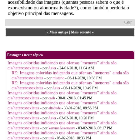
acessibilidade das imagens (quantas pessoas sabem o que é
exorsexismo ou alonormatividade?), como também perderia o
objetivo principal das mensagens.
Citar
«
Mais antiga
|
Mais recente
»
Postagens neste tópico
Imagens coloridas indicando que ofensas "menores" ainda são
cis/heterossexistas
- por
Aster
- 24-01-2018, 11:04 AM
RE: Imagens coloridas indicando que ofensas "menores" ainda são
cis/heterossexistas
- por
mistério
- 06-11-2020, 10:38 PM
RE: Imagens coloridas indicando que ofensas "menores" ainda são
cis/heterossexistas
- por
Aster
- 06-11-2020, 10:49 PM
Imagens coloridas indicando que ofensas "menores" ainda são
cis/heterossexistas
- por
caah
- 30-01-2018, 01:45 PM
Imagens coloridas indicando que ofensas "menores" ainda são
cis/heterossexistas
- por
altedude
- 30-01-2018, 09:56 PM
Imagens coloridas indicando que ofensas "menores" ainda são
cis/heterossexistas
- por
Aster
- 02-02-2018, 10:20 PM
Imagens coloridas indicando que ofensas "menores" ainda são
cis/heterossexistas
- por
karymaAssemany
- 03-02-2018, 06:17 PM
Imagens coloridas indicando que ofensas "menores" ainda são
cis/heterossexistas
- por
unã
- 05-02-2018, 10:33 PM