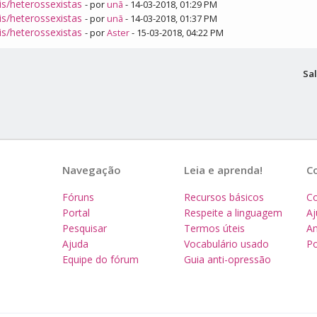
is/heterossexistas
- por
unã
- 14-03-2018, 01:29 PM
is/heterossexistas
- por
unã
- 14-03-2018, 01:37 PM
is/heterossexistas
- por
Aster
- 15-03-2018, 04:22 PM
Sal
Navegação
Leia e aprenda!
C
Fóruns
Recursos básicos
Co
Portal
Respeite a linguagem
A
Pesquisar
Termos úteis
Am
Ajuda
Vocabulário usado
Po
Equipe do fórum
Guia anti-opressão