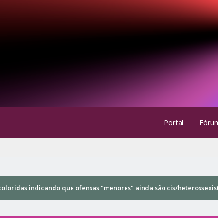
Portal
Fóru
oloridas indicando que ofensas "menores" ainda são cis/heterossexis