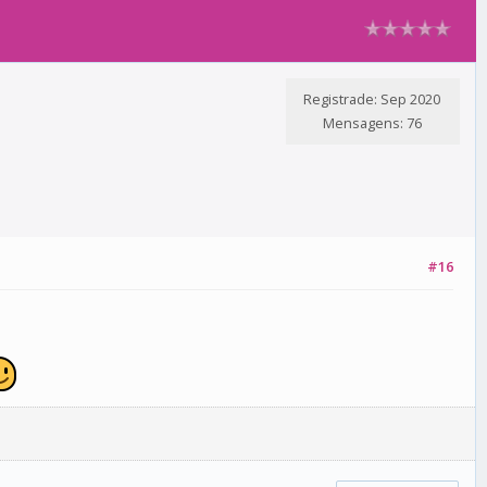
Registrade: Sep 2020
Mensagens: 76
#16