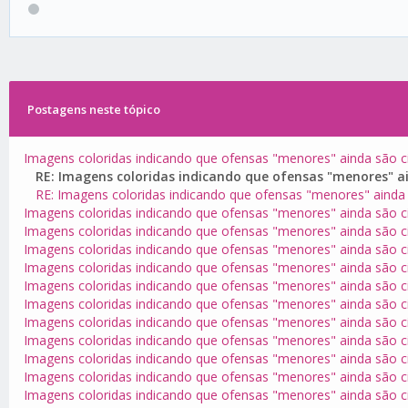
Postagens neste tópico
Imagens coloridas indicando que ofensas "menores" ainda são c
RE: Imagens coloridas indicando que ofensas "menores" ai
RE: Imagens coloridas indicando que ofensas "menores" ainda 
Imagens coloridas indicando que ofensas "menores" ainda são c
Imagens coloridas indicando que ofensas "menores" ainda são c
Imagens coloridas indicando que ofensas "menores" ainda são c
Imagens coloridas indicando que ofensas "menores" ainda são c
Imagens coloridas indicando que ofensas "menores" ainda são c
Imagens coloridas indicando que ofensas "menores" ainda são c
Imagens coloridas indicando que ofensas "menores" ainda são c
Imagens coloridas indicando que ofensas "menores" ainda são c
Imagens coloridas indicando que ofensas "menores" ainda são c
Imagens coloridas indicando que ofensas "menores" ainda são c
Imagens coloridas indicando que ofensas "menores" ainda são c