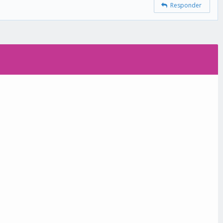
Responder