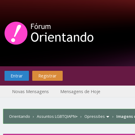
Entrar
Registrar
Novas Mensagens
Mensagens de Hoje
Orientando
›
Assuntos LGBTQIAPN+
›
Opressões
›
Imagens c