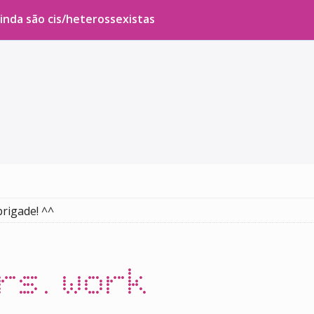
inda são cis/heterossexistas
brigade! ^^
rs.work