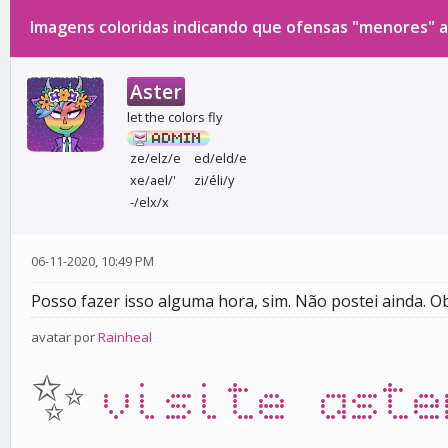
Imagens coloridas indicando que ofensas "menores" a
0 votos - 0 média
1
2
3
4
5
Aster
let the colors fly
ze/elz/e
ed/eld/e
xe/ael/'
zi/éli/y
-/elx/x
06-11-2020, 10:49 PM
Posso fazer isso alguma hora, sim. Não postei ainda. O
avatar por
Rainheal
✨
visite aste