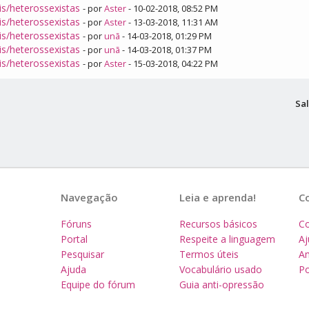
is/heterossexistas
- por
Aster
- 10-02-2018, 08:52 PM
is/heterossexistas
- por
Aster
- 13-03-2018, 11:31 AM
is/heterossexistas
- por
unã
- 14-03-2018, 01:29 PM
is/heterossexistas
- por
unã
- 14-03-2018, 01:37 PM
is/heterossexistas
- por
Aster
- 15-03-2018, 04:22 PM
Sal
Navegação
Leia e aprenda!
C
Fóruns
Recursos básicos
Co
Portal
Respeite a linguagem
A
Pesquisar
Termos úteis
Am
Ajuda
Vocabulário usado
Po
Equipe do fórum
Guia anti-opressão