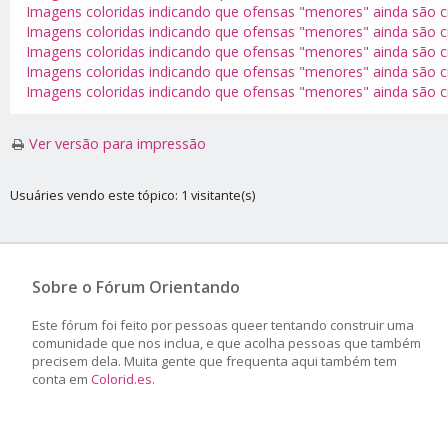
Imagens coloridas indicando que ofensas "menores" ainda são c
Imagens coloridas indicando que ofensas "menores" ainda são c
Imagens coloridas indicando que ofensas "menores" ainda são c
Imagens coloridas indicando que ofensas "menores" ainda são c
Imagens coloridas indicando que ofensas "menores" ainda são c
Ver versão para impressão
Usuáries vendo este tópico: 1 visitante(s)
Sobre o Fórum Orientando
Este fórum foi feito por pessoas queer tentando construir uma
comunidade que nos inclua, e que acolha pessoas que também
precisem dela. Muita gente que frequenta aqui também tem
conta em
Colorid.es
.