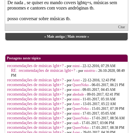
De nada , se quiser eu mando covers lgbtq+s, músicas sem
pronomes e cantores com vozes andróginas tb.
posso conversar sobre músicas tb.
Citar
«
Mais antiga
|
Mais recente
»
Postagens neste tópico
recomendações de músicas lgbt+?
- por
mimi
- 22-12-2016, 07:29 AM
RE: recomendações de músicas lgbt+?
- por
mistério
- 26-10-2020, 08:49
PM
recomendações de músicas lgbt+?
- por
Aster
- 22-12-2016, 12:43 PM
recomendações de músicas lgbt+?
- por
QueerNeko
- 06-01-2017, 06:21 PM
recomendações de músicas lgbt+?
- por
mimi
- 09-01-2017, 04:45 AM
recomendações de músicas lgbt+?
- por
altedude
- 09-01-2017, 02:41 PM
recomendações de músicas lgbt+?
- por
mimi
- 11-01-2017, 05:10 AM
recomendações de músicas lgbt+?
- por
Aster
- 13-01-2017, 05:22 AM
recomendações de músicas lgbt+?
- por
QueerNeko
- 15-01-2017, 07:39 PM
recomendações de músicas lgbt+?
- por
mimi
- 17-01-2017, 05:05 AM
recomendações de músicas lgbt+?
- por
QueerNeko
- 17-01-2017, 08:56 AM
recomendações de músicas lgbt+?
- por
caah
- 17-01-2017, 03:06 PM
recomendações de músicas lgbt+?
- por
QueerNeko
- 17-01-2017, 08:38 PM
recomendações de músicas lgbt+?
- por
Aster
- 29-01-2017, 04:20 PM