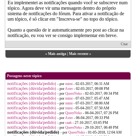
Eu implementei as notificações quando você se subscreve num
tópico. Agora deve vir uma mensagem dentro do próprio
sistema de notificações do fórum. Para ativar a notificação de
um tópico, é só clicar em "Inscreva-se" no topo do tópico.
Quanto a questão de ir automaticamente pro post ao clicar na
notificação, eu vou ver se consigo implementar em breve.
Citar
«
Mais antiga
|
Mais recente
»
Postagens neste tópico
notificações (dúvida/pedido)
- por
mimi
- 02-03-2017, 06:31 AM
notificações (dúvida/pedido)
- por
Aster
- 02-03-2017, 09:08 PM
notificações (dúvida/pedido)
- por
QueerNeko
- 02-03-2017, 09:34 PM
notificações (dúvida/pedido)
- por
mimi
- 07-03-2017, 05:47 AM
notificações (dúvida/pedido)
- por
mimi
- 07-03-2017, 08:00 AM
notificações (dúvida/pedido)
- por
mimi
- 05-04-2017, 07:50 AM
notificações (dúvida/pedido)
- por
QueerNeko
- 06-04-2017, 07:26 PM
notificações (dúvida/pedido)
- por
Aster
- 06-04-2017, 09:33 PM
notificações (dúvida/pedido)
- por
caah
- 27-10-2017, 03:05 PM
notificações (dúvida/pedido)
- por
QueerNeko
- 29-10-2017, 06:49 PM
notificações (dúvida/pedido)
- por
QueerNeko
- 01-05-2018, 12:04 AM