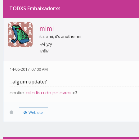
TODXS Embaixadorxs
0 votos - 0 média
1
2
3
4
5
mimi
it's a mi, it's another mi
-/ély/y
i/éli/i
14-06-2017, 07:00 AM
...algum update?
confira
esta lista de palavras
<3
Website