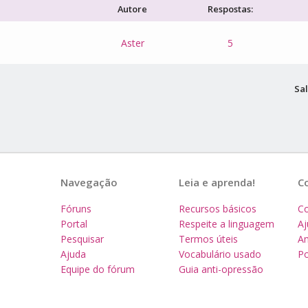
Autore
Respostas:
Aster
5
Sal
Navegação
Leia e aprenda!
C
Fóruns
Recursos básicos
Co
Portal
Respeite a linguagem
A
Pesquisar
Termos úteis
Am
Ajuda
Vocabulário usado
Po
Equipe do fórum
Guia anti-opressão