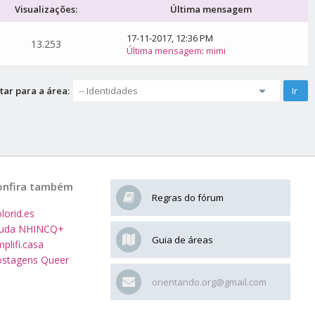
Visualizações:
Última mensagem
17-11-2017, 12:36 PM
13.253
Última mensagem
:
mimi
tar para a área:
onfira também
Regras do fórum
lorid.es
juda NHINCQ+
Guia de áreas
plifi.casa
stagens Queer
orientando.org@gmail.com