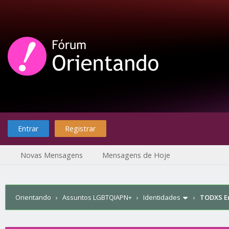
Entrar
Registrar
Novas Mensagens
Mensagens de Hoje
Orientando
›
Assuntos LGBTQIAPN+
›
Identidades
›
TODXS E