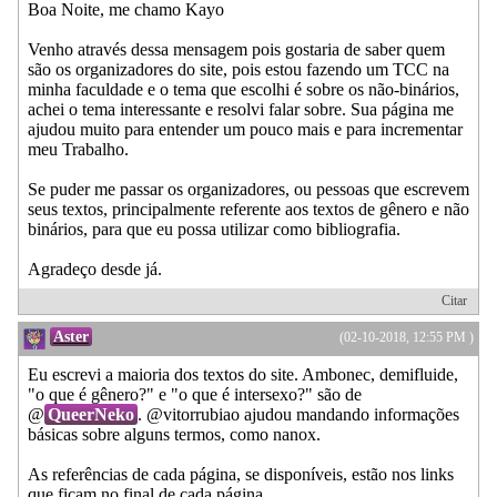
Boa Noite, me chamo Kayo
Venho através dessa mensagem pois gostaria de saber quem
são os organizadores do site, pois estou fazendo um TCC na
minha faculdade e o tema que escolhi é sobre os não-binários,
achei o tema interessante e resolvi falar sobre. Sua página me
ajudou muito para entender um pouco mais e para incrementar
meu Trabalho.
Se puder me passar os organizadores, ou pessoas que escrevem
seus textos, principalmente referente aos textos de gênero e não
binários, para que eu possa utilizar como bibliografia.
Agradeço desde já.
Citar
Aster
(02-10-2018, 12:55 PM )
Eu escrevi a maioria dos textos do site. Ambonec, demifluide,
"o que é gênero?" e "o que é intersexo?" são de
@
QueerNeko
. @vitorrubiao ajudou mandando informações
básicas sobre alguns termos, como nanox.
As referências de cada página, se disponíveis, estão nos links
que ficam no final de cada página.