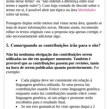
nome desse termo" ou "não entendi a diferença entre esse
termo e aquele outro"). Caso haja vontade de discutir sobre o
termo em si, é possível abrir um tópico na área
Identidades
sobre tal termo.
Postagens duplas serão menos mal vistas nesta área, quando se
trata de trazer informações novas. Mesmo assim, recomendo
editar os textos originais caso a proposta seja apenas corrigir, e
não necessariamente adicionar algo.
5. Como/quando as contribuições irão para o site?
Não há nenhuma obrigação das contribuições serem
utilizadas no site em qualquer momento. Também é
provável que as contribuições passem por revisões, tanto
na hora de serem publicadas quanto posteriormente.
Por
exemplo:
Cada página deve ser consistente em relação à
linguagem genérica utilizada. Se uma pessoa faz
contribuições usando ê/elu/e como linguagem genérica
enquanto outra faz contribuições usando i/ile/e como
linguagem genérica, só um artigo e pronome serão
escolhidos para o resultado final.
Se um erro gramatical for visto apenas daqui a 2