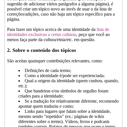
sugestão de adicionar vários parágrafos a alguma página), é
possível criar um tópico novo ao invés de usar o da lista de
correções/adições, caso não haja um tópico específico para a
página.
Para fazer um tópico acerca de uma identidade da
lista de
identidades exclusivas a certas culturas
, peço que você ao
menos faça parte da cultura/etnia/etc. em questão.
2. Sobre o conteúdo dos tópicos
São aceitas quaisquer contribuições relevantes, como:
Definições de cada termo;
Como a identidade é/pode ser experienciada;
Qual a origem da identidade (quem cunhou, quando,
etc.);
Que bandeiras e/ou símbolos de orgulho foram
criades para a identidade;
Se a tradução for relativamente diferente, recomendo
apontar quem traduziu e como;
Links para lugares que falam sobre a identidade,
mesmo sendo "repetidos" (ex.: páginas de wikis
diferentes sobre o termo). Vídeos, livros e podcasts
também contam. Relatos de pessoas que usam o termo