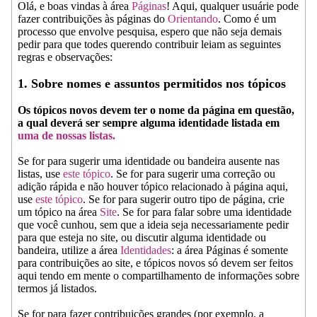
Olá, e boas vindas à área
Páginas
! Aqui, qualquer usuárie pode
fazer contribuições às páginas do
Orientando
. Como é um
processo que envolve pesquisa, espero que não seja demais
pedir para que todes querendo contribuir leiam as seguintes
regras e observações:
1. Sobre nomes e assuntos permitidos nos tópicos
Os tópicos novos devem ter o nome da página em questão,
a qual deverá ser sempre alguma identidade listada em
uma de nossas listas.
Se for para sugerir uma identidade ou bandeira ausente nas
listas, use
este tópico
. Se for para sugerir uma correção ou
adição rápida e não houver tópico relacionado à página aqui,
use
este tópico
. Se for para sugerir outro tipo de página, crie
um tópico na área
Site
. Se for para falar sobre uma identidade
que você cunhou, sem que a ideia seja necessariamente pedir
para que esteja no site, ou discutir alguma identidade ou
bandeira, utilize a área
Identidades
: a área Páginas é somente
para contribuições ao site, e tópicos novos só devem ser feitos
aqui tendo em mente o compartilhamento de informações sobre
termos já listados.
Se for para fazer contribuições grandes (por exemplo, a