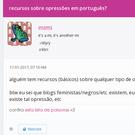
recursos sobre opressões em português?
0 votos - 0 média
1
2
3
4
5
mimi
it's a mi, it's another mi
-/ély/y
i/éli/i
17-01-2017, 07:10 AM
alguém tem recursos (básicos) sobre qualquer tipo de 
btw eu sei que blogs feministas/negros/etc. existem, e
existe tal opressão, etc
confira
esta lista de palavras
<3
Website