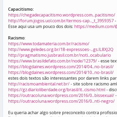
Capacitismo:
https://chegadecapacitismo.wordpress.com...pacitismo/
http://forum.jogos.uol.com.br/termos-cap..._t_3959357
-
Esse aqui usa um pouco dos dois:
https://medium.com/
Racismo
:
https://www.todamateria.com.br/racismo/
http://www.geledes.org.br/18-expressoes-...gs.lL8XJ2Q
http://pragmatismo.jusbrasil.com.br/noti...ocabulario
https://www.brasildefato.com.br/node/12379/
- esse tex
https://blogdaines.wordpress.com/2014/04...no-brasil/
https://blogdaines.wordpress.com/2014/10...no-brasil/
estes dois textos são interessantes por darem links par
http://racismoambiental.net.br/
- site sobre racismo am
https://gz.diarioliberdade.org/brasil/it...cismo.html
- dis
https://outracoluna.wordpress.com/2016/0...bissexual/
-
https://outracoluna.wordpress.com/2016/0...nti-negro/
Eu queria achar algo sobre preconceito contra profiss