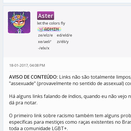
Aster
let the colors fly
ze/elz/e
ed/eld/e
xe/ael/'
zi/éli/y
-/elx/x
18-01-2017, 04:08 PM
AVISO DE CONTEÚDO:
Links não são totalmente limpos
"assexuade" (provavelmente no sentido de assexual) co
Há alguns links falando de índios, quando eu não vejo 
dá pra notar.
O primeiro link sobre racismo também tem alguns probl
específicas para mestiçes como raças existentes no Bra
toda a comunidade LGBT+.