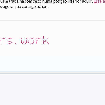
 quem trabalha com sexo numa posição inferior aqui]".
Esse a
s agora não consigo achar.
rs.work