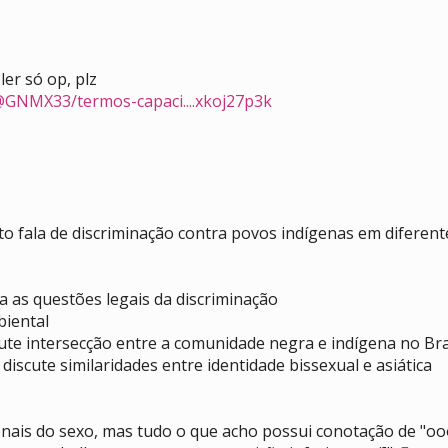
 ler só op, plz
@GNMX33/termos-capaci....xkoj27p3k
to fala de discriminação contra povos indígenas em diferen
a as questões legais da discriminação
biental
cute intersecção entre a comunidade negra e indígena no Bra
 discute similaridades entre identidade bissexual e asiática
ionais do sexo, mas tudo o que acho possui conotação de "