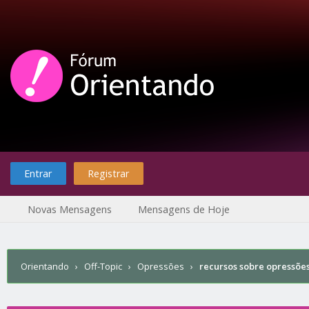
Entrar
Registrar
Novas Mensagens
Mensagens de Hoje
Orientando
›
Off-Topic
›
Opressões
›
recursos sobre opressõe