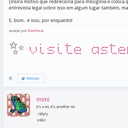
[insira motivo que redireciona para misoginia e coloca
entrevista legal sobre isso em algum lugar também, ma
E, bom... é isso, por enquanto!
avatar por
Rainheal
✨
visite aste
Website
mimi
it's a mi, it's another mi
-/ély/y
i/éli/i