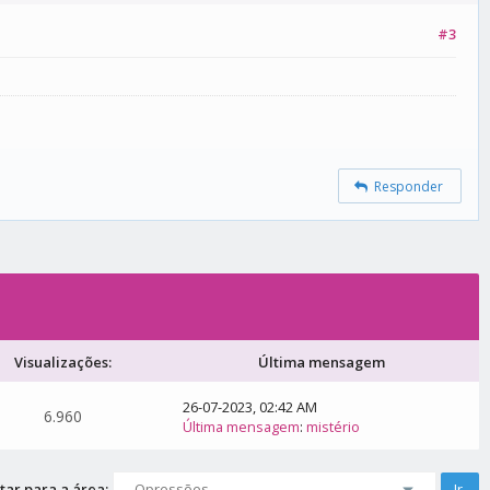
#3
Responder
Visualizações:
Última mensagem
26-07-2023, 02:42 AM
6.960
Última mensagem
:
mistério
tar para a área: