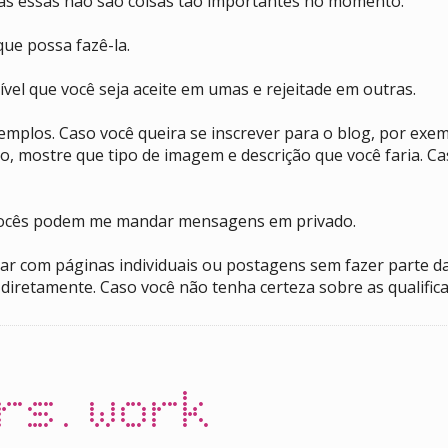
mas essas não são coisas tão importantes no momento.
ue possa fazê-la.
vel que você seja aceite em umas e rejeitade em outras.
plos. Caso você queira se inscrever para o blog, por exemp
o, mostre que tipo de imagem e descrição que você faria. C
u vocês podem me mandar mensagens em privado.
 com páginas individuais ou postagens sem fazer parte da 
 diretamente. Caso você não tenha certeza sobre as qualific
rs.work