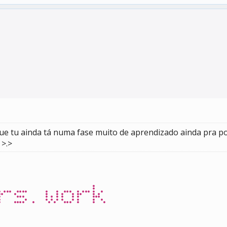
ue tu ainda tá numa fase muito de aprendizado ainda pra p
 >.>
rs.work