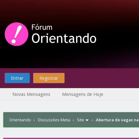
Entrar
Registrar
Novas Mensagens
Mensagens de Hoje
Orientando
›
Discussões Meta
›
Site
›
Abertura de vagas na