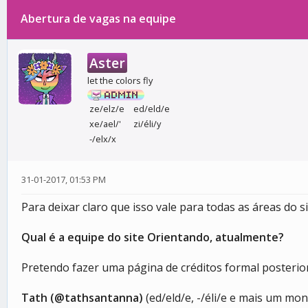
Abertura de vagas na equipe
0 votos - 0 média
1
2
3
4
5
Aster
let the colors fly
ze/elz/e
ed/eld/e
xe/ael/'
zi/éli/y
-/elx/x
31-01-2017, 01:53 PM
Para deixar claro que isso vale para todas as áreas do site
Qual é a equipe do site Orientando, atualmente?
Pretendo fazer uma página de créditos formal posterio
Tath (@tathsantanna)
(ed/eld/e, -/éli/e e mais um mo