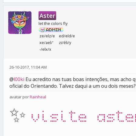
Aster
let the colors fly
ze/elz/e
ed/eld/e
xe/ael/'
zi/éli/y
-/elx/x
26-10-2017, 11:04 AM
@
l00ki
Eu acredito nas tuas boas intenções, mas acho q
oficial do Orientando. Talvez daqui a um ou dois meses?
avatar por
Rainheal
✨
visite aste