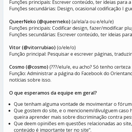
Funções principais: Escrever conteúdo, ter ideias para a
Funções secundárias: Design, ocasional codificação I gu
QueerNeko (@queerneko)
(a/ela/a ou e/elu/e)
Funções principais: Codificar design, fazer/modificar pl
Funções secundárias: Escrever conteúdo, ter ideias para
Vitor (@vitorrubiao)
(o/ele/o)
Função principal: Pesquisar e escrever páginas, traduz
Cosmo (@cosmo)
(???/elu/e, eu acho? Só tenho certez
Função: Administrar a página do Facebook do Orientand
notícias sobre isso.
O que esperamos da equipe em geral?
Que tenham alguma vontade de movimentar o fórum e
Que gostem do site, e o mencionem/divulguem caso h
queira aprender mais sobre discriminação contra pe
Que deem opiniões em questões relacionadas ao site,
conteúdo é importante ter no site".