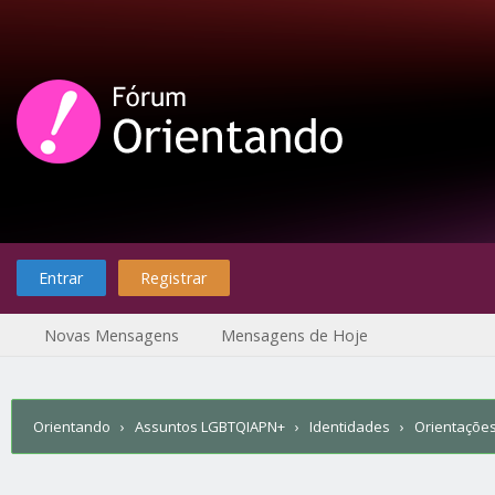
Entrar
Registrar
Novas Mensagens
Mensagens de Hoje
Orientando
›
Assuntos LGBTQIAPN+
›
Identidades
›
Orientações