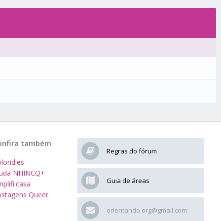
onfira também
Regras do fórum
lorid.es
juda NHINCQ+
Guia de áreas
plifi.casa
stagens Queer
orientando.org@gmail.com