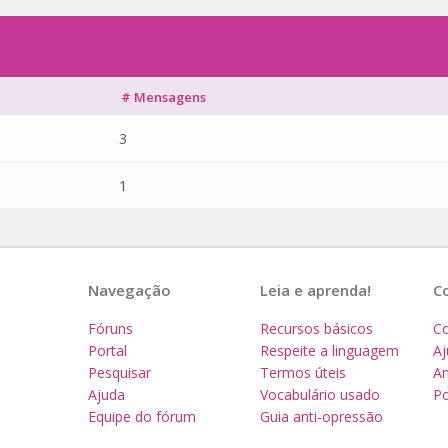
# Mensagens
3
1
Navegação
Leia e aprenda!
C
Fóruns
Recursos básicos
Co
Portal
Respeite a linguagem
A
Pesquisar
Termos úteis
Am
Ajuda
Vocabulário usado
Po
Equipe do fórum
Guia anti-opressão