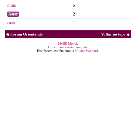
mimi
5
Aster
2
caah
1
Fórum Orientando
Voltar ao topo
MyBB Móvel
.
Trocar para versão completa
Este fórum contém emojis
Mutant Standard
.