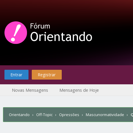
Entrar
Registrar
Novas Mensagens
Mensagens de Hoje
Orientando
›
Off-Topic
›
Opressões
›
Mascunormatividade
›
Q