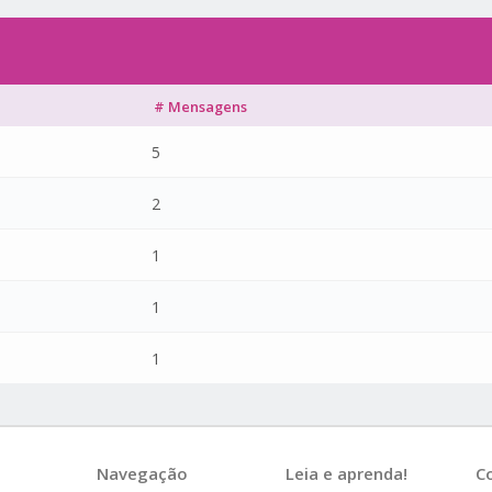
# Mensagens
5
2
1
1
1
Navegação
Leia e aprenda!
C