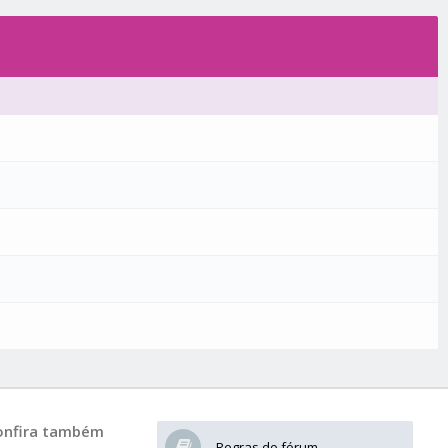
onfira também
Regras do fórum