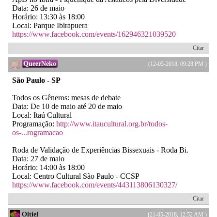
Data: 26 de maio
Horário: 13:30 às 18:00
Local: Parque Ibirapuera
https://www.facebook.com/events/162946321039520
Citar
QueerNeko
(12-05-2018, 09:28 PM )
São Paulo - SP
Todos os Gêneros: mesas de debate
Data: De 10 de maio até 20 de maio
Local: Itaú Cultural
Programação:
http://www.itaucultural.org.br/todos-
os-...rogramacao
Roda de Validação de Experiências Bissexuais - Roda Bi.
Data: 27 de maio
Horário: 14:00 às 18:00
Local: Centro Cultural São Paulo - CCSP
https://www.facebook.com/events/443113806130327/
Citar
Oltiel
(21-05-2018, 12:52 AM )