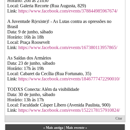
Horário: 20h às 21h30
Local: Galeria Recorte (Rua Augusta, 829)
Link:
https://www.facebook.com/events/378844985967674/
A Juventude R(existe)! - As Lutas contra as opressões no
Brasil
Data: 9 de junho, sábado
Horário: 16h às 18h
Local: Praça Roosevelt
Link:
https://www.facebook.com/events/167380113957865/
As Saídas dos Armários
Data: 23 de junho, sábado
Horário: 17h às 19h
Local: Cabaret da Cecília (Rua Fortunato, 35)
Link:
https://www.facebook.com/events/1846777472290010/
TODXS Conecta: Além da visibilidade
Data: 30 de junho, sábado
Horário: 13h às 17h
Local: Faculdade Cásper Líbero (Avenida Paulista, 900)
Link:
https://www.facebook.com/events/1522178157910824/
Citar
«
Mais antiga
|
Mais recente
»