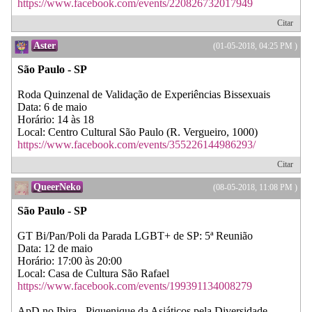
https://www.facebook.com/events/220826732017949
Citar
Aster
(01-05-2018, 04:25 PM )
São Paulo - SP
Roda Quinzenal de Validação de Experiências Bissexuais
Data: 6 de maio
Horário: 14 às 18
Local: Centro Cultural São Paulo (R. Vergueiro, 1000)
https://www.facebook.com/events/355226144986293/
Citar
QueerNeko
(08-05-2018, 11:08 PM )
São Paulo - SP
GT Bi/Pan/Poli da Parada LGBT+ de SP: 5ª Reunião
Data: 12 de maio
Horário: 17:00 às 20:00
Local: Casa de Cultura São Rafael
https://www.facebook.com/events/199391134008279
ApD no Ibira - Piquenique da Asiáticos pela Diversidade