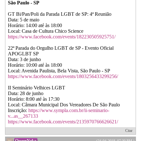
São Paulo - SP
GT Bi/Pan/Poli da Parada LGBT de SP: 4ª Reunião
Data: 5 de maio
Horário: 14:00 até às 18:00
Local: Casa de Cultura Chico Science
https://www.facebook.com/events/182230505925751/
22ª Parada do Orgulho LGBT de SP - Evento Oficial
APOGLBT SP
Data: 3 de junho
Horário: 10:00 até às 18:00
Local: Avenida Paulista, Bela Vista, São Paulo - SP
https://www.facebook.com/events/1803256433299256/
II Seminário Velhices LGBT
Data: 28 de junho
Horário: 8:00 até às 17:30
Local: Câmara Municipal Dos Vereadores De São Paulo
Inscrição:
https://www.sympla.com.br/ii-seminario-
v...as__267133
https://www.facebook.com/events/2135970766626621/
Citar
QueerNeko
(24-04-2018, 07:39 PM )