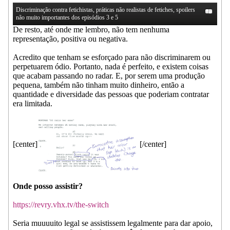
Discriminação contra fetichistas, práticas não realistas de fetiches, spoilers
não muito importantes dos episódios 3 e 5
De resto, até onde me lembro, não tem nenhuma
representação, positiva ou negativa.
Acredito que tenham se esforçado para não discriminarem ou
perpetuarem ódio. Portanto, nada é perfeito, e existem coisas
que acabam passando no radar. E, por serem uma produção
pequena, também não tinham muito dinheiro, então a
quantidade e diversidade das pessoas que poderiam contratar
era limitada.
[center]
[/center]
Onde posso assistir?
https://revry.vhx.tv/the-switch
Seria muuuuito legal se assistissem legalmente para dar apoio,