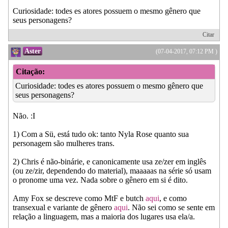
Curiosidade: todes es atores possuem o mesmo gênero que
seus personagens?
Citar
Aster
(07-04-2017, 07:12 PM )
Citação:
Curiosidade: todes es atores possuem o mesmo gênero que
seus personagens?
Não. :I
1) Com a Sü, está tudo ok: tanto Nyla Rose quanto sua
personagem são mulheres trans.
2) Chris é não-binárie, e canonicamente usa ze/zer em inglês
(ou ze/zir, dependendo do material), maaaaas na série só usam
o pronome uma vez. Nada sobre o gênero em si é dito.
Amy Fox se descreve como MtF e butch
aqui
, e como
transexual e variante de gênero
aqui
. Não sei como se sente em
relação a linguagem, mas a maioria dos lugares usa ela/a.