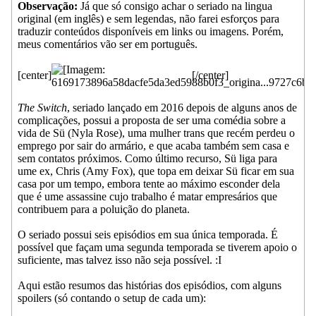
Observação:
Já que só consigo achar o seriado na lingua
original (em inglês) e sem legendas, não farei esforços para
traduzir conteúdos disponíveis em links ou imagens. Porém,
meus comentários vão ser em português.
[center]
[/center]
The Switch
, seriado lançado em 2016 depois de alguns anos de
complicações, possui a proposta de ser uma comédia sobre a
vida de Sü (Nyla Rose), uma mulher trans que recém perdeu o
emprego por sair do armário, e que acaba também sem casa e
sem contatos próximos. Como último recurso, Sü liga para
ume ex, Chris (Amy Fox), que topa em deixar Sü ficar em sua
casa por um tempo, embora tente ao máximo esconder dela
que é ume assassine cujo trabalho é matar empresários que
contribuem para a poluição do planeta.
O seriado possui seis episódios em sua única temporada. É
possível que façam uma segunda temporada se tiverem apoio o
suficiente, mas talvez isso não seja possível. :I
Aqui estão resumos das histórias dos episódios, com alguns
spoilers (só contando o setup de cada um):