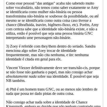
Como esse pessoal "das antigas" acaba não sabendo muito
sobre vocabulário, não temos como saber exatamente se Amy
se identificaria como mulher não-binária ou pessoa
transfeminina não-binária se soubesse da possibilidade, ou até
mesmo se se identificaria como outra coisa caso tivesse a
chance (librafluida, inavire, bigênero-fluxo, etc). Porém, Amy
com certeza sabe que a identidade não-binária existe, e não a
utiliza, então é possível que seja uma pessoa binária GNC
interpretando ume personagem não-binárie.
3) Zoey é referide com they/them dentro do seriado. Sandra
menciona algo sobre Zoey trocar de identidade
frequentemente, mas não cita nenhuma, e iirc nenhuma
identidade é citada em geral para elx.
Vincent Viezzer definitivamente deve ser trans/não-cis, porque
se não fosse não ganharia o papel, mas não consigo achar
absolutamente nada
sobre sua identidade. É possível que seja
NB também.
4) Phil é um homem trans GNC, ou ao menos não lembro de
nada que possa ter dado pistas de outra coisa.
Não consigo achar nada sobre a identidade de Chance
Kingsmyth, embora eu duvide que não tenham contratado uma