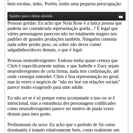
bem escritas, imho. Porém, tenho uma pequena preocupação:
Spoilers para o último episódio
Pessoas gordas: Eu acho que Nyla Rose é a única pessoa que
poderia ser considerada representação gorda...? É legal que
váries personagens parecem não ser totalmente magres nos
padrões de grandes produções também. Ninguém comenta
nada sobre perder peso, ou sobre não dever comer
salgadinhos/doces demais, o que é legal.
Pessoas neurodivergentes: Embora tenha quase certeza que
Chris é especificamente autista, e que Isabelle e Zoey sejam
neurodivergentes de certa forma, nada tem confirmação, até
onde consegui entender. Chris é boa representação no geral,
mas às vezes o negócio de "não ser boe em relações sociais"
parece muito exagerado para ume adulte.
Eu não sei se é só porque estou acostumade a isso ou se é
intencional, mas a estranheza des personagens codificades
como neurodivergentes parece ser motivo de piada vezes
demais para meu gosto.
Profissionais do sexo: Eu acho que o período de Sü como
dominatrix é tratado relativamente bem, como realmente um