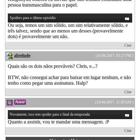
pessoa transmasculina para o papel.
Spoilers para o último episódio
Ou seja, temos um sim sólido, um sim relativamente sólido, e
três talvez, sendo que ao menos um desses (provavelmente
dois) é provavelmente um não.
Citar
altedude
(10-04-2017, 05:27 PM )
Quais são os dois nãos prováveis? Chris, e...?
BTW, não consegui achar para baixar em lugar nenhum, e não
tenho como pegar uma assinatura. Halp?
Citar
Aster
(13-04-2017, 11:59 AM )
Novamente, isso tem spoiler para o final da temporada
Quanto a assistir, vou te mandar uma mensagem. :P
Citar