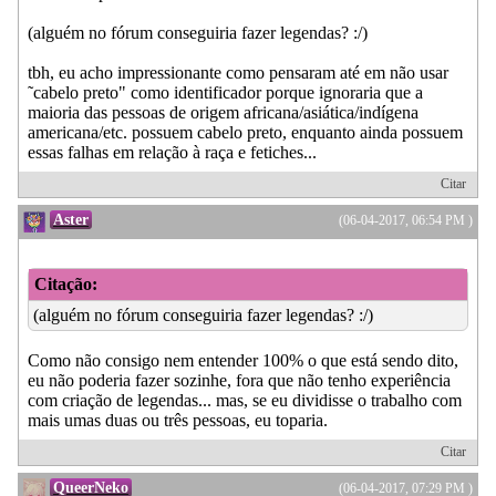
(alguém no fórum conseguiria fazer legendas? :/)
tbh, eu acho impressionante como pensaram até em não usar
˜cabelo preto" como identificador porque ignoraria que a
maioria das pessoas de origem africana/asiática/indígena
americana/etc. possuem cabelo preto, enquanto ainda possuem
essas falhas em relação à raça e fetiches...
Citar
Aster
(06-04-2017, 06:54 PM )
Citação:
(alguém no fórum conseguiria fazer legendas? :/)
Como não consigo nem entender 100% o que está sendo dito,
eu não poderia fazer sozinhe, fora que não tenho experiência
com criação de legendas... mas, se eu dividisse o trabalho com
mais umas duas ou três pessoas, eu toparia.
Citar
QueerNeko
(06-04-2017, 07:29 PM )