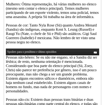
Mulheres: Ótima representação, há várias mulheres no elenco
(mesmo sem contar o elenco principal). Temos mulheres
participando de um esporte violento, temos uma policial, temos
uma assassina. A própria Sü trabalha na área de informática.
Pessoas de cor: Tanto Nyla Rose (Sü) quanto Andrea Menard
(Sandra) são indígenas, enquanto Kent S. Leung (Russell) e
Raugi Yu (Nate, o chefe de Sü e Phil) são asiáticos. Gigi Saul
Guerrero (Isabelle) é mexicana. Não lembro de ter visto uma
pessoa negra no elenco.
Spoilers para o penúltimo e último episódios
Pessoas não-hétero: Se eu não me engano, só a Sandra diz ser
lésbica; de resto, nenhuma orientação é mencionada.
Considerando que boa parte do elenco principal (Sü, Zoey,
Chris) não parece ter preferência por gênero, isso é um pouco
preocupante, mas não chega a ser um grande problema.
Existem alguns encontros sáficos e diamóricos, embora não
haja nenhum casal estabelecido. Existem alguns casais de
homens no fundo, mas nada de personagens com nomes e
personalidades.
Pessoas não-cis: Existem duas pessoas trans binárias e duas
pessoas não-binárias como parte central do elenco, e todas são