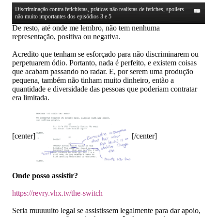
Discriminação contra fetichistas, práticas não realistas de fetiches, spoilers
não muito importantes dos episódios 3 e 5
De resto, até onde me lembro, não tem nenhuma
representação, positiva ou negativa.
Acredito que tenham se esforçado para não discriminarem ou
perpetuarem ódio. Portanto, nada é perfeito, e existem coisas
que acabam passando no radar. E, por serem uma produção
pequena, também não tinham muito dinheiro, então a
quantidade e diversidade das pessoas que poderiam contratar
era limitada.
[center]
[/center]
Onde posso assistir?
https://revry.vhx.tv/the-switch
Seria muuuuito legal se assistissem legalmente para dar apoio,