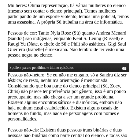
Mulheres: Ótima representação, há várias mulheres no elenco
(mesmo sem contar o elenco principal). Temos mulheres
participando de um esporte violento, temos uma policial, temos
uma assassina. A própria Sü trabalha na área de informática.
Pessoas de cor: Tanto Nyla Rose (Sü) quanto Andrea Menard
(Sandra) são indígenas, enquanto Kent S. Leung (Russell) e
Raugi Yu (Nate, o chefe de Sü e Phil) são asiáticos. Gigi Saul
Guerrero (Isabelle) é mexicana. Não lembro de ter visto uma
pessoa negra no elenco.
Spoilers para o penúltimo e último episódios
Pessoas não-hétero: Se eu não me engano, só a Sandra diz ser
lésbica; de resto, nenhuma orientação é mencionada.
Considerando que boa parte do elenco principal (Sü, Zoey,
Chris) não parece ter preferência por gênero, isso é um pouco
preocupante, mas não chega a ser um grande problema.
Existem alguns encontros sáficos e diamóricos, embora não
haja nenhum casal estabelecido. Existem alguns casais de
homens no fundo, mas nada de personagens com nomes e
personalidades.
Pessoas não-cis: Existem duas pessoas trans binárias e duas
pessoas não-binárias como parte central do elenco, e todas são