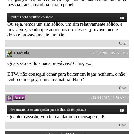
pessoa transmasculina para o papel.
Spoilers para o último episódio
Ou seja, temos um sim sólido, um sim relativamente sólido, e
três talvez, sendo que ao menos um desses (provavelmente
dois) é provavelmente um não.
Citar
altedude
(10-04-2017, 05:27 PM )
Quais são os dois nãos prováveis? Chris, e...?
BTW, não consegui achar para baixar em lugar nenhum, e não
tenho como pegar uma assinatura. Halp?
Citar
Aster
(13-04-2017, 11:59 AM )
Novamente, isso tem spoiler para o final da temporada
Quanto a assistir, vou te mandar uma mensagem. :P
Citar