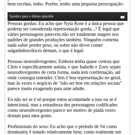
bem escritas, imho. Porém, tenho uma pequena preocupação:
Spoilers para o último episódio
Pessoas gordas: Eu acho que Nyla Rose é a única pessoa que
poderia ser considerada representação gorda...? É legal que
váries personagens parecem não ser totalmente magres nos
padrões de grandes produções também. Ninguém comenta
nada sobre perder peso, ou sobre não dever comer
salgadinhos/doces demais, o que é legal.
Pessoas neurodivergentes: Embora tenha quase certeza que
Chris é especificamente autista, e que Isabelle e Zoey sejam
neurodivergentes de certa forma, nada tem confirmação, até
onde consegui entender. Chris é boa representação no geral,
mas às vezes o negócio de "não ser boe em relações sociais"
parece muito exagerado para ume adulte.
Eu não sei se é só porque estou acostumade a isso ou se é
intencional, mas a estranheza des personagens codificades
como neurodivergentes parece ser motivo de piada vezes
demais para meu gosto.
Profissionais do sexo: Eu acho que o período de Sü como
dominatrix é tratado relativamente bem, como realmente um