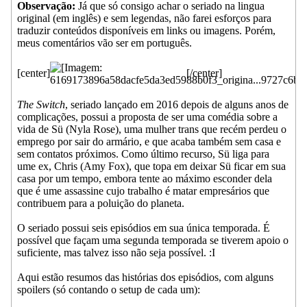
Observação:
Já que só consigo achar o seriado na lingua
original (em inglês) e sem legendas, não farei esforços para
traduzir conteúdos disponíveis em links ou imagens. Porém,
meus comentários vão ser em português.
[center]
[/center]
The Switch
, seriado lançado em 2016 depois de alguns anos de
complicações, possui a proposta de ser uma comédia sobre a
vida de Sü (Nyla Rose), uma mulher trans que recém perdeu o
emprego por sair do armário, e que acaba também sem casa e
sem contatos próximos. Como último recurso, Sü liga para
ume ex, Chris (Amy Fox), que topa em deixar Sü ficar em sua
casa por um tempo, embora tente ao máximo esconder dela
que é ume assassine cujo trabalho é matar empresários que
contribuem para a poluição do planeta.
O seriado possui seis episódios em sua única temporada. É
possível que façam uma segunda temporada se tiverem apoio o
suficiente, mas talvez isso não seja possível. :I
Aqui estão resumos das histórias dos episódios, com alguns
spoilers (só contando o setup de cada um):