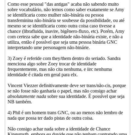
Como esse pessoal "das antigas" acaba não sabendo muito
sobre vocabulário, não temos como saber exatamente se Amy
se identificaria como mulher não-binária ou pessoa
transfeminina não-binária se soubesse da possibilidade, ou até
mesmo se se identificaria como outra coisa caso tivesse a
chance (librafluida, inavire, bigênero-fluxo, etc). Porém, Amy
com certeza sabe que a identidade não-binária existe, e não a
utiliza, então é possível que seja uma pessoa binária GNC
interpretando ume personagem não-binárie.
3) Zoey é referide com they/them dentro do seriado. Sandra
menciona algo sobre Zoey trocar de identidade
frequentemente, mas não cita nenhuma, e iirc nenhuma
identidade é citada em geral para elx.
Vincent Viezzer definitivamente deve ser trans/não-cis, porque
se não fosse não ganharia o papel, mas não consigo achar
absolutamente nada
sobre sua identidade. É possível que seja
NB também.
4) Phil é um homem trans GNC, ou ao menos não lembro de
nada que possa ter dado pistas de outra coisa.
Não consigo achar nada sobre a identidade de Chance
Kingsmyth, embora eu duvide que não tenham contratado uma