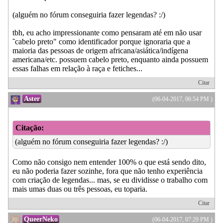
(alguém no fórum conseguiria fazer legendas? :/)
tbh, eu acho impressionante como pensaram até em não usar
˜cabelo preto" como identificador porque ignoraria que a
maioria das pessoas de origem africana/asiática/indígena
americana/etc. possuem cabelo preto, enquanto ainda possuem
essas falhas em relação à raça e fetiches...
Citar
Aster
(06-04-2017, 06:54 PM )
Citação:
(alguém no fórum conseguiria fazer legendas? :/)
Como não consigo nem entender 100% o que está sendo dito,
eu não poderia fazer sozinhe, fora que não tenho experiência
com criação de legendas... mas, se eu dividisse o trabalho com
mais umas duas ou três pessoas, eu toparia.
Citar
QueerNeko
(06-04-2017, 07:29 PM )