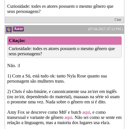
Curiosidade: todes es atores possuem o mesmo gênero que
seus personagens?
Citar
Aster
(07-04-2017, 07:12 PM )
Citação:
Curiosidade: todes es atores possuem o mesmo gênero que
seus personagens?
Não. :I
1) Com a Sü, está tudo ok: tanto Nyla Rose quanto sua
personagem são mulheres trans.
2) Chris é não-binárie, e canonicamente usa ze/zer em inglês
(ou ze/zir, dependendo do material), maaaaas na série só usam
o pronome uma vez. Nada sobre o gênero em si é dito.
Amy Fox se descreve como MtF e butch
aqui
, e como
transexual e variante de gênero
aqui
. Não sei como se sente em
relação a linguagem, mas a maioria dos lugares usa ela/a.