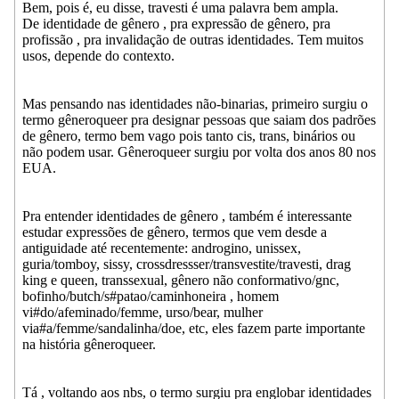
Bem, pois é, eu disse, travesti é uma palavra bem ampla.
De identidade de gênero , pra expressão de gênero, pra
profissão , pra invalidação de outras identidades. Tem muitos
usos, depende do contexto.
Mas pensando nas identidades não-binarias, primeiro surgiu o
termo gêneroqueer pra designar pessoas que saiam dos padrões
de gênero, termo bem vago pois tanto cis, trans, binários ou
não podem usar. Gêneroqueer surgiu por volta dos anos 80 nos
EUA.
Pra entender identidades de gênero , também é interessante
estudar expressões de gênero, termos que vem desde a
antiguidade até recentemente: androgino, unissex,
guria/tomboy, sissy, crossdressser/transvestite/travesti, drag
king e queen, transsexual, gênero não conformativo/gnc,
bofinho/butch/s#patao/caminhoneira , homem
vi#do/afeminado/femme, urso/bear, mulher
via#a/femme/sandalinha/doe, etc, eles fazem parte importante
na história gêneroqueer.
Tá , voltando aos nbs, o termo surgiu pra englobar identidades