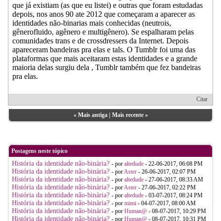
que já existiam (as que eu listei) e outras que foram estudadas
depois, nos anos 90 ate 2012 que começaram a aparecer as
identidades não-binarias mais conhecidas (neutrois,
gênerofluido, agênero e multigênero). Se espalharam pelas
comunidades trans e de crossdressers da Internet. Depois
apareceram bandeiras pra elas e tals. O Tumblr foi uma das
plataformas que mais aceitaram estas identidades e a grande
maioria delas surgiu dela , Tumblr também que fez bandeiras
pra elas.
Citar
«
Mais antiga
|
Mais recente
»
Postagens neste tópico
História da identidade não-binária?
- por
altedude
- 22-06-2017, 06:08 PM
História da identidade não-binária?
- por
Aster
- 26-06-2017, 02:07 PM
História da identidade não-binária?
- por
altedude
- 27-06-2017, 08:33 AM
História da identidade não-binária?
- por
Aster
- 27-06-2017, 02:22 PM
História da identidade não-binária?
- por
altedude
- 03-07-2017, 08:24 PM
História da identidade não-binária?
- por
mimi
- 04-07-2017, 08:00 AM
História da identidade não-binária?
- por
Human@
- 08-07-2017, 10:29 PM
História da identidade não-binária?
- por
Human@
- 08-07-2017, 10:31 PM