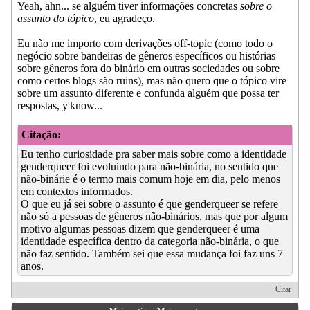
Yeah, ahn... se alguém tiver informações concretas
sobre o
assunto do tópico
, eu agradeço.
Eu não me importo com derivações off-topic (como todo o
negócio sobre bandeiras de gêneros específicos ou histórias
sobre gêneros fora do binário em outras sociedades ou sobre
como certos blogs são ruins), mas não quero que o tópico vire
sobre um assunto diferente e confunda alguém que possa ter
respostas, y'know...
Citação:
Eu tenho curiosidade pra saber mais sobre como a identidade
genderqueer foi evoluindo para não-binária, no sentido que
não-binárie é o termo mais comum hoje em dia, pelo menos
em contextos informados.
O que eu já sei sobre o assunto é que genderqueer se refere
não só a pessoas de gêneros não-binários, mas que por algum
motivo algumas pessoas dizem que genderqueer é uma
identidade específica dentro da categoria não-binária, o que
não faz sentido. Também sei que essa mudança foi faz uns 7
anos.
Citar