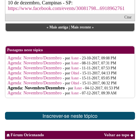
10 de dezembro, Campinas - SP:
https://www.facebook.com/events/30081798...6918962761
Citar
«
Mais antiga
|
Mais recente
»
Postagens neste tópico
Agenda: Novembro/Dezembro
- por
Aster
- 23-10-2017, 09:08 PM
Agenda: Novembro/Dezembro
- por
Aster
- 08-11-2017, 07:31 PM
Agenda: Novembro/Dezembro
- por
Aster
- 11-11-2017, 07:53 PM
Agenda: Novembro/Dezembro
- por
Oltiel
- 15-11-2017, 04:13 PM
Agenda: Novembro/Dezembro
- por
Aster
- 15-11-2017, 05:05 PM
Agenda: Novembro/Dezembro
- por
Oltiel
- 15-11-2017, 06:32 PM
Agenda: Novembro/Dezembro
- por
Aster
- 04-12-2017, 01:53 PM
Agenda: Novembro/Dezembro
- por
Aster
- 07-12-2017, 09:39 AM
Inscrever-se neste tópico
Fórum Orientando
Voltar ao topo