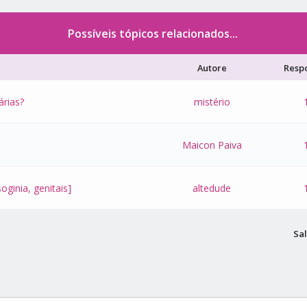
Possíveis tópicos relacionados...
Autore
Respo
árias?
mistério
Maicon Paiva
ginia, genitais]
altedude
Sal