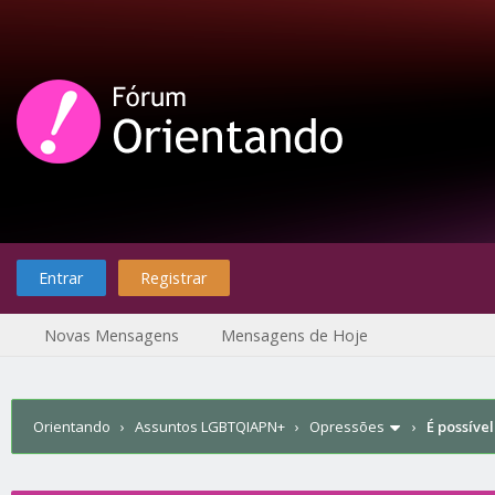
Entrar
Registrar
Novas Mensagens
Mensagens de Hoje
Orientando
›
Assuntos LGBTQIAPN+
›
Opressões
›
É possíve