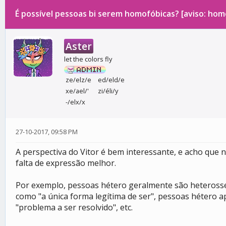
É possível pessoas bi serem homofóbicas? [aviso: homo
0 votos - 0 média
1
2
3
4
5
Aster
let the colors fly
ze/elz/e
ed/eld/e
xe/ael/'
zi/éli/y
-/elx/x
27-10-2017, 09:58 PM
A perspectiva do Vitor é bem interessante, e acho que 
falta de expressão melhor.
Por exemplo, pessoas hétero geralmente são heterossex
como "a única forma legítima de ser", pessoas hétero 
"problema a ser resolvido", etc.