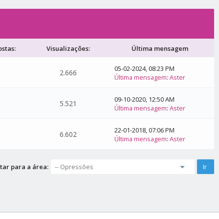
stas:
Visualizações:
Última mensagem
05-02-2024, 08:23 PM
1
2.666
Última mensagem
:
Aster
09-10-2020, 12:50 AM
1
5.521
Última mensagem
:
Aster
22-01-2018, 07:06 PM
1
6.602
Última mensagem
:
Aster
tar para a área: