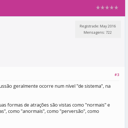
Registrade: May 2016
Mensagens: 722
#3
cussão geralmente ocorre num nível "de sistema", na
as formas de atrações são vistas como "normais" e
ias", como "anormais", como "perversão", como