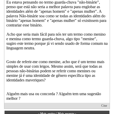
Eu estava pensando no termo guarda-chuva "não-binárie",
penso que está não seria a melhor palavra para englobar as
identidades além de "apenas homem" e "apenas mulher". A
palavra Não-binárie soa como se todas as identidades além do
binário "apenas homem" e "apenas mulher" só existissem para
contrariar esse binário.
Acho que seria mais fácil para nós ter um termo como menino
e menina como termo guarda-chuva, algo tipo "menine",
sugiro este termo porque já vi sendo usado de forma comum na
linguagem neutra.
Gosto de referir-me como menine, acho que é um termo mais
simples de usar com leigos. Mesmo assim, será que todas as
pessoas não-binárias podem se referir como menines ou
menine já é uma identidade de gênero específica tipo as
identidades maveriques?
Alguém mais usa ou concorda ? Alguém tem uma sugestão
melhor ?
Citar
«
Mais antiga
|
Mais recente
»