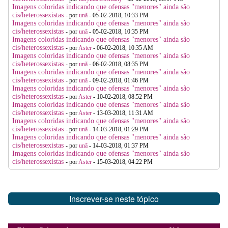
Imagens coloridas indicando que ofensas "menores" ainda são
cis/heterossexistas
- por
unã
- 05-02-2018, 10:33 PM
Imagens coloridas indicando que ofensas "menores" ainda são
cis/heterossexistas
- por
unã
- 05-02-2018, 10:35 PM
Imagens coloridas indicando que ofensas "menores" ainda são
cis/heterossexistas
- por
Aster
- 06-02-2018, 10:35 AM
Imagens coloridas indicando que ofensas "menores" ainda são
cis/heterossexistas
- por
unã
- 06-02-2018, 08:35 PM
Imagens coloridas indicando que ofensas "menores" ainda são
cis/heterossexistas
- por
unã
- 09-02-2018, 01:46 PM
Imagens coloridas indicando que ofensas "menores" ainda são
cis/heterossexistas
- por
Aster
- 10-02-2018, 08:52 PM
Imagens coloridas indicando que ofensas "menores" ainda são
cis/heterossexistas
- por
Aster
- 13-03-2018, 11:31 AM
Imagens coloridas indicando que ofensas "menores" ainda são
cis/heterossexistas
- por
unã
- 14-03-2018, 01:29 PM
Imagens coloridas indicando que ofensas "menores" ainda são
cis/heterossexistas
- por
unã
- 14-03-2018, 01:37 PM
Imagens coloridas indicando que ofensas "menores" ainda são
cis/heterossexistas
- por
Aster
- 15-03-2018, 04:22 PM
Inscrever-se neste tópico