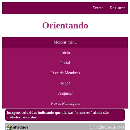
Entrar
Registrar
Orientando
Mostrar menu
Início
Portal
Lista de Membres
Ajuda
Pesquisar
Novas Mensagens
Imagens coloridas indicando que ofensas "menores" ainda são
cis/heterossexistas
altedude
(30-01-2018, 09:56 PM )