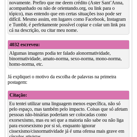
novamente. Prefiro que me deem crédito (Aster Sant’Anna,
acompanhado ou não de orientando.org, ou link para o
tópico), mas entendo que em certas situações isso pode ser
difícil. Mesmo assim, em lugares como Facebook, Instagram
e Tumblr, é perfeitamente possível copiar e colar um link pra
cá na descrição, ou citar meu nome.
4032 escreveu:
Algumas imagens podia ter falado alonormatividade,
binormatividade, amato-norma, sexo-norma, mono-norma,
homo-norma, etc.
Já expliquei o motivo da escolha de palavras na primeira
postagem:
Citação:
Eu tentei utilizar uma linguagem menos específica, não só
pelo espaço, mas também pelo impacto. Coisas que só afetam
pessoas não-binárias poderiam ser colocadas como
exorsexismo, mas eu sei que a maioria não sabe ou não liga
para exorsexismo por si só, enquanto ignorar
cissexismo/cisnormatividade já é uma ofensa mais grave em
círculos ativistas.