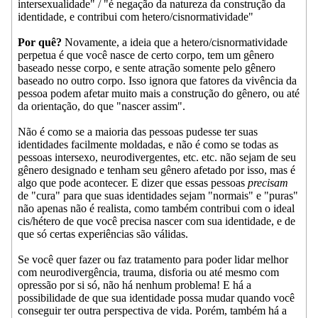
intersexualidade" / "é negação da natureza da construção da
identidade, e contribui com hetero/cisnormatividade"
Por quê?
Novamente, a ideia que a hetero/cisnormatividade
perpetua é que você nasce de certo corpo, tem um gênero
baseado nesse corpo, e sente atração somente pelo gênero
baseado no outro corpo. Isso ignora que fatores da vivência da
pessoa podem afetar muito mais a construção do gênero, ou até
da orientação, do que "nascer assim".
Não é como se a maioria das pessoas pudesse ter suas
identidades facilmente moldadas, e não é como se todas as
pessoas intersexo, neurodivergentes, etc. etc. não sejam de seu
gênero designado e tenham seu gênero afetado por isso, mas é
algo que pode acontecer. E dizer que essas pessoas
precisam
de "cura" para que suas identidades sejam "normais" e "puras"
não apenas não é realista, como também contribui com o ideal
cis/hétero de que você precisa nascer com sua identidade, e de
que só certas experiências são válidas.
Se você quer fazer ou faz tratamento para poder lidar melhor
com neurodivergência, trauma, disforia ou até mesmo com
opressão por si só, não há nenhum problema! E há a
possibilidade de que sua identidade possa mudar quando você
conseguir ter outra perspectiva de vida. Porém, também há a