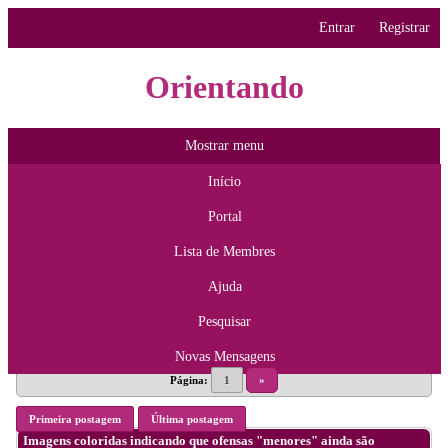
Entrar
Registrar
Orientando
Mostrar menu
Início
Portal
Lista de Membres
Ajuda
Pesquisar
Novas Mensagens
Página:
1
»
Primeira postagem
Última postagem
Imagens coloridas indicando que ofensas "menores" ainda são