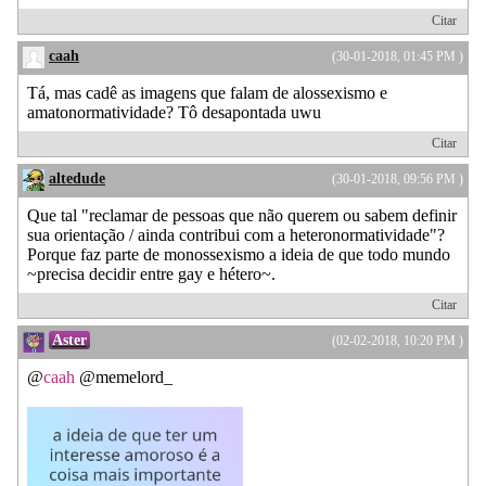
Citar
caah
(30-01-2018, 01:45 PM )
Tá, mas cadê as imagens que falam de alossexismo e
amatonormatividade? Tô desapontada uwu
Citar
altedude
(30-01-2018, 09:56 PM )
Que tal "reclamar de pessoas que não querem ou sabem definir
sua orientação / ainda contribui com a heteronormatividade"?
Porque faz parte de monossexismo a ideia de que todo mundo
~precisa decidir entre gay e hétero~.
Citar
Aster
(02-02-2018, 10:20 PM )
@
caah
@memelord_