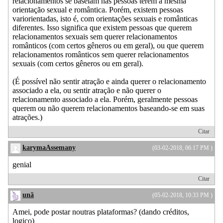
relacionamentos se baseiam nas pessoas terem a mesma
orientação sexual e romântica. Porém, existem pessoas
variorientadas, isto é, com orientações sexuais e românticas
diferentes. Isso significa que existem pessoas que querem
relacionamentos sexuais sem querer relacionamentos
românticos (com certos gêneros ou em geral), ou que querem
relacionamentos românticos sem querer relacionamentos
sexuais (com certos gêneros ou em geral).
(É possível não sentir atração e ainda querer o relacionamento
associado a ela, ou sentir atração e não querer o
relacionamento associado a ela. Porém, geralmente pessoas
querem ou não querem relacionamentos baseando-se em suas
atrações.)
Citar
karymaAssemany
(03-02-2018, 06:17 PM )
genial
Citar
unã
(05-02-2018, 10:33 PM )
Amei, pode postar noutras plataformas? (dando créditos,
logico)