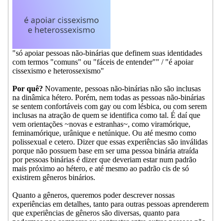
"só apoiar pessoas não-binárias que definem suas identidades
com termos "comuns" ou "fáceis de entender"" / "é apoiar
cissexismo e heterossexismo"
Por quê?
Novamente, pessoas não-binárias não são inclusas
na dinâmica hétero. Porém, nem todas as pessoas não-binárias
se sentem confortáveis com gay ou com lésbica, ou com serem
inclusas na atração de quem se identifica como tal. É daí que
vem orientações ~novas e estranhas~, como viramórique,
feminamórique, urânique e netúnique. Ou até mesmo como
polissexual e cetero. Dizer que essas experiências são inválidas
porque não possuem base em ser uma pessoa binária atraída
por pessoas binárias é dizer que deveriam estar num padrão
mais próximo ao hétero, e até mesmo ao padrão cis de só
existirem gêneros binários.
Quanto a gêneros, queremos poder descrever nossas
experiências em detalhes, tanto para outras pessoas aprenderem
que experiências de gêneros são diversas, quanto para