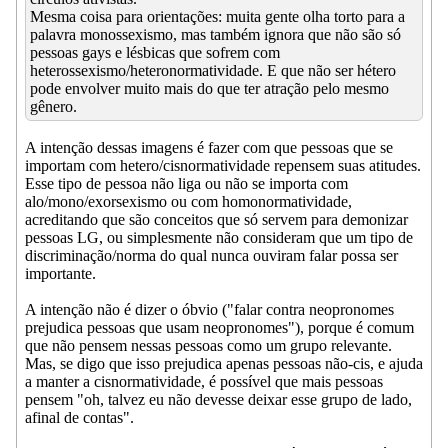
Mesma coisa para orientações: muita gente olha torto para a
palavra monossexismo, mas também ignora que não são só
pessoas gays e lésbicas que sofrem com
heterossexismo/heteronormatividade. E que não ser hétero
pode envolver muito mais do que ter atração pelo mesmo
gênero.
A intenção dessas imagens é fazer com que pessoas que se
importam com hetero/cisnormatividade repensem suas atitudes.
Esse tipo de pessoa não liga ou não se importa com
alo/mono/exorsexismo ou com homonormatividade,
acreditando que são conceitos que só servem para demonizar
pessoas LG, ou simplesmente não consideram que um tipo de
discriminação/norma do qual nunca ouviram falar possa ser
importante.
A intenção não é dizer o óbvio ("falar contra neopronomes
prejudica pessoas que usam neopronomes"), porque é comum
que não pensem nessas pessoas como um grupo relevante.
Mas, se digo que isso prejudica apenas pessoas não-cis, e ajuda
a manter a cisnormatividade, é possível que mais pessoas
pensem "oh, talvez eu não devesse deixar esse grupo de lado,
afinal de contas".