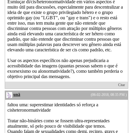
Esmiuçar di/cis/heteronormatividade em vários aspectos é
muito útil para discussões, especialmente para descentralizar a
ideia de que existe o grupo privilegiado hétero e o grupo
oprimido gay (ou "LGBT", ou "gay e trans") e o resto está
entre isso, mas tem muita gente que não entende que
discriminar contra pessoas com atração por múltiplos gêneros
ainda está elevando uma característica de ser hétero como
padrão, que não entende que discriminar contra pessoas que
usam múltiplas palavras para descrever seu gênero ainda está
elevando uma característica de ser cis como padrão, etc.
Usar os aspectos específicos não apenas prejudicaria a
acessibilidade das imagens (quantas pessoas sabem o que é
exorsexismo ou alonormatividade?), como também perderia o
objetivo principal das mensagens.
Citar
unã
(06-02-2018, 08:35 PM )
faltou uma: superestimar identidades só reforça a
cisheteronormatividade
Tratar não-bináries como se fossem ultra-representades
atualmente, só pelo pouco de visibilidade que temos.
Quando falam de sexualidades como demi, recipro, grays e