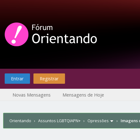
Entrar
Registrar
Novas Mensagens
Mensagens de Hoje
Orientando
›
Assuntos LGBTQIAPN+
›
Opressões
›
Imagens c