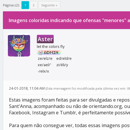
Páginas (2):
1
2
Seguinte »
Imagens coloridas indicando que ofensas "menores" a
0 votos - 0 média
1
2
3
4
5
Aster
let the colors fly
ze/elz/e
ed/eld/e
xe/ael/'
zi/éli/y
-/elx/x
24-01-2018, 11:04 AM
(Esta mensagem foi modificada pela última vez em: 0
Estas imagens foram feitas para ser divulgadas e repos
Sant'Anna, acompanhado ou não de orientando.org, ou l
Facebook, Instagram e Tumblr, é perfeitamente possível
Para quem não consegue ver, todas essas imagens possu