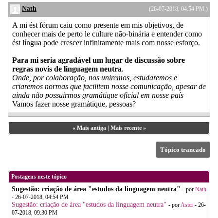
Nath
(26-07-2018, 04:54 PM )
A mi ést fórum caiu como presente em mis objetivos, de
conhecer mais de perto le culture não-binária e entender como
ést língua pode crescer infinitamente mais com nosse esforço.
Para mi seria agradável um lugar de discussão sobre
regras novis de linguagem neutra
.
Onde, por colaboração, nos uniremos, estudaremos e
criaremos normas que facilitem nosse comunicação, apesar de
ainda não possuirmos gramátique oficial em nosse país
Vamos fazer nosse gramátique, pessoas?
«
Mais antiga
|
Mais recente
»
Tópico trancado
Postagens neste tópico
Sugestão: criação de área "estudos da linguagem neutra"
- por
Nath
- 26-07-2018, 04:54 PM
Sugestão: criação de área "estudos da linguagem neutra"
- por
Aster
- 26-
07-2018, 09:30 PM