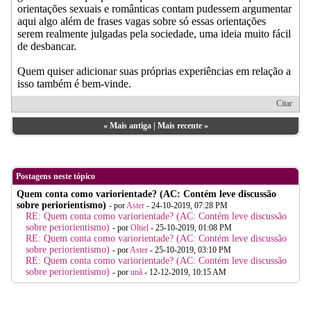
orientações sexuais e românticas contam pudessem argumentar
aqui algo além de frases vagas sobre só essas orientações
serem realmente julgadas pela sociedade, uma ideia muito fácil
de desbancar.
Quem quiser adicionar suas próprias experiências em relação a
isso também é bem-vinde.
Citar
«
Mais antiga
|
Mais recente
»
Postagens neste tópico
Quem conta como variorientade? (AC: Contém leve discussão
sobre periorientismo)
- por
Aster
- 24-10-2019, 07:28 PM
RE: Quem conta como variorientade? (AC: Contém leve discussão
sobre periorientismo)
- por
Oltiel
- 25-10-2019, 01:08 PM
RE: Quem conta como variorientade? (AC: Contém leve discussão
sobre periorientismo)
- por
Aster
- 25-10-2019, 03:10 PM
RE: Quem conta como variorientade? (AC: Contém leve discussão
sobre periorientismo)
- por
unã
- 12-12-2019, 10:15 AM