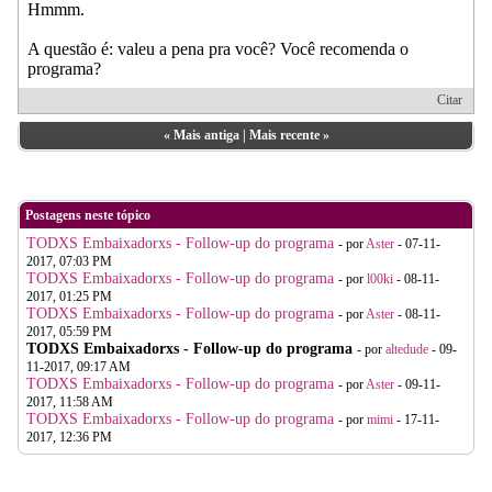
Hmmm.
A questão é: valeu a pena pra você? Você recomenda o
programa?
Citar
«
Mais antiga
|
Mais recente
»
Postagens neste tópico
TODXS Embaixadorxs - Follow-up do programa
- por
Aster
- 07-11-
2017, 07:03 PM
TODXS Embaixadorxs - Follow-up do programa
- por
l00ki
- 08-11-
2017, 01:25 PM
TODXS Embaixadorxs - Follow-up do programa
- por
Aster
- 08-11-
2017, 05:59 PM
TODXS Embaixadorxs - Follow-up do programa
- por
altedude
- 09-
11-2017, 09:17 AM
TODXS Embaixadorxs - Follow-up do programa
- por
Aster
- 09-11-
2017, 11:58 AM
TODXS Embaixadorxs - Follow-up do programa
- por
mimi
- 17-11-
2017, 12:36 PM