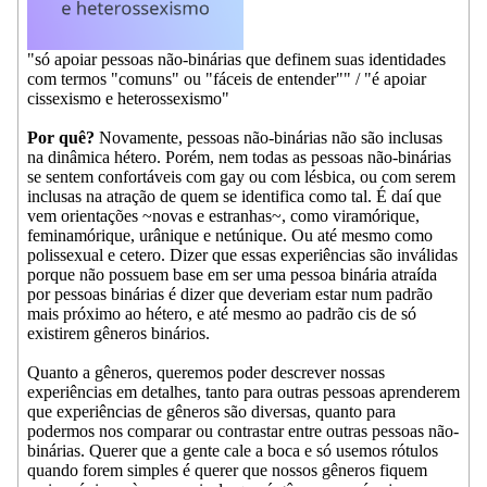
"só apoiar pessoas não-binárias que definem suas identidades
com termos "comuns" ou "fáceis de entender"" / "é apoiar
cissexismo e heterossexismo"
Por quê?
Novamente, pessoas não-binárias não são inclusas
na dinâmica hétero. Porém, nem todas as pessoas não-binárias
se sentem confortáveis com gay ou com lésbica, ou com serem
inclusas na atração de quem se identifica como tal. É daí que
vem orientações ~novas e estranhas~, como viramórique,
feminamórique, urânique e netúnique. Ou até mesmo como
polissexual e cetero. Dizer que essas experiências são inválidas
porque não possuem base em ser uma pessoa binária atraída
por pessoas binárias é dizer que deveriam estar num padrão
mais próximo ao hétero, e até mesmo ao padrão cis de só
existirem gêneros binários.
Quanto a gêneros, queremos poder descrever nossas
experiências em detalhes, tanto para outras pessoas aprenderem
que experiências de gêneros são diversas, quanto para
podermos nos comparar ou contrastar entre outras pessoas não-
binárias. Querer que a gente cale a boca e só usemos rótulos
quando forem simples é querer que nossos gêneros fiquem