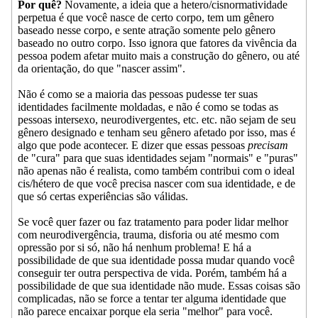
Por quê?
Novamente, a ideia que a hetero/cisnormatividade
perpetua é que você nasce de certo corpo, tem um gênero
baseado nesse corpo, e sente atração somente pelo gênero
baseado no outro corpo. Isso ignora que fatores da vivência da
pessoa podem afetar muito mais a construção do gênero, ou até
da orientação, do que "nascer assim".
Não é como se a maioria das pessoas pudesse ter suas
identidades facilmente moldadas, e não é como se todas as
pessoas intersexo, neurodivergentes, etc. etc. não sejam de seu
gênero designado e tenham seu gênero afetado por isso, mas é
algo que pode acontecer. E dizer que essas pessoas
precisam
de "cura" para que suas identidades sejam "normais" e "puras"
não apenas não é realista, como também contribui com o ideal
cis/hétero de que você precisa nascer com sua identidade, e de
que só certas experiências são válidas.
Se você quer fazer ou faz tratamento para poder lidar melhor
com neurodivergência, trauma, disforia ou até mesmo com
opressão por si só, não há nenhum problema! E há a
possibilidade de que sua identidade possa mudar quando você
conseguir ter outra perspectiva de vida. Porém, também há a
possibilidade de que sua identidade não mude. Essas coisas são
complicadas, não se force a tentar ter alguma identidade que
não parece encaixar porque ela seria "melhor" para você.