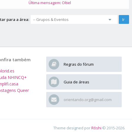
Última mensagem
:
Oltiel
tar para a área:
onfira também
Regras do fórum
lorid.es
juda NHINCQ+
Guia de áreas
plifi.casa
stagens Queer
orientando.org@gmail.com
Theme designed por
Rōshi
© 2015-2026.