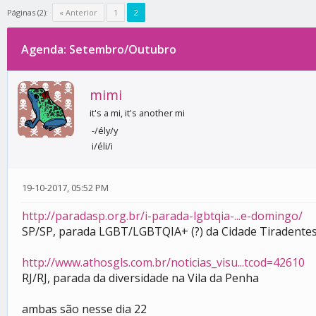
Páginas (2):
« Anterior
1
2
Agenda: Setembro/Outubro
0 votos - 0 média
1
2
3
4
5
mimi
it's a mi, it's another mi
-/ély/y
i/éli/i
19-10-2017, 05:52 PM
http://paradasp.org.br/i-parada-lgbtqia-...e-domingo/
SP/SP, parada LGBT/LGBTQIA+ (?) da Cidade Tiradente
http://www.athosgls.com.br/noticias_visu...tcod=42610
RJ/RJ, parada da diversidade na Vila da Penha
ambas são nesse dia 22