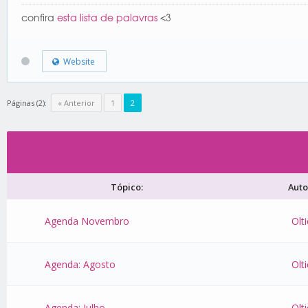
confira
esta lista de palavras
<3
Website
Páginas (2):
« Anterior
1
2
Tópico:
Auto
Agenda Novembro
Olti
Agenda: Agosto
Olti
Agenda: Julho
Olti