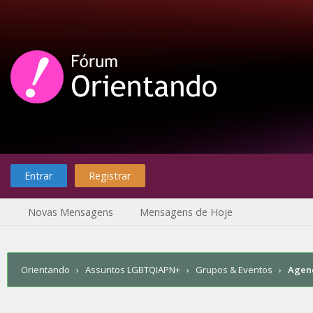
Entrar
Registrar
Novas Mensagens
Mensagens de Hoje
Orientando
›
Assuntos LGBTQIAPN+
›
Grupos & Eventos
›
Agen