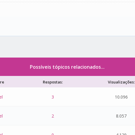
Possíveis tópicos relacionados...
re
Respostas:
Visualizações:
el
3
10.096
el
2
8.057
el
0
4.129