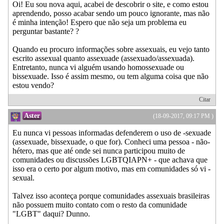
Oi! Eu sou nova aqui, acabei de descobrir o site, e como estou
aprendendo, posso acabar sendo um pouco ignorante, mas não
é minha intenção! Espero que não seja um problema eu
perguntar bastante? ?
Quando eu procuro informações sobre assexuais, eu vejo tanto
escrito assexual quanto assexuade (assexuado/assexuada).
Entretanto, nunca vi alguém usando homossexuade ou
bissexuade. Isso é assim mesmo, ou tem alguma coisa que não
estou vendo?
Citar
Aster
(18-09-2017, 09:17 PM )
Eu nunca vi pessoas informadas defenderem o uso de -sexuade
(assexuade, bissexuade, o que for). Conheci uma pessoa - não-
hétero, mas que até onde sei nunca participou muito de
comunidades ou discussões LGBTQIAPN+ - que achava que
isso era o certo por algum motivo, mas em comunidades só vi -
sexual.
Talvez isso aconteça porque comunidades assexuais brasileiras
não possuem muito contato com o resto da comunidade
"LGBT" daqui? Dunno.