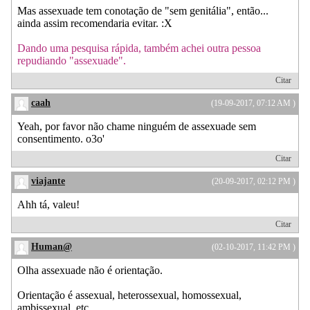
Mas assexuade tem conotação de "sem genitália", então...
ainda assim recomendaria evitar. :X
Dando uma pesquisa rápida, também achei outra pessoa
repudiando "assexuade".
Citar
caah
(19-09-2017, 07:12 AM )
Yeah, por favor não chame ninguém de assexuade sem
consentimento. o3o'
Citar
viajante
(20-09-2017, 02:12 PM )
Ahh tá, valeu!
Citar
Human@
(02-10-2017, 11:42 PM )
Olha assexuade não é orientação.
Orientação é assexual, heterossexual, homossexual,
ambissexual, etc.