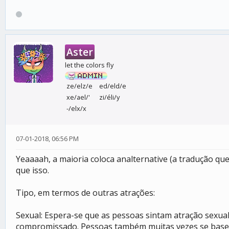
Aster
let the colors fly
ze/elz/e
ed/eld/e
xe/ael/'
zi/éli/y
-/elx/x
07-01-2018, 06:56 PM
Yeaaaah, a maioria coloca analternative (a tradução qu
que isso.
Tipo, em termos de outras atrações:
Sexual: Espera-se que as pessoas sintam atração sexua
compromissado. Pessoas também muitas vezes se baseiam