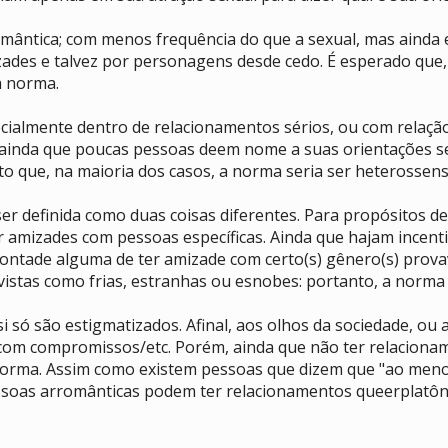
omântica; com menos frequência do que a sexual, mas aind
ades e talvez por personagens desde cedo. É esperado que
a norma.
ecialmente dentro de relacionamentos sérios, ou com rela
 ainda que poucas pessoas deem nome a suas orientações se
o que, na maioria dos casos, a norma seria ser heterossens
ser definida como duas coisas diferentes. Para propósitos d
er amizades com pessoas específicas. Ainda que hajam incen
ontade alguma de ter amizade com certo(s) gênero(s) prova
tas como frias, estranhas ou esnobes: portanto, a norma 
 só são estigmatizados. Afinal, aos olhos da sociedade, ou 
com compromissos/etc. Porém, ainda que não ter relaciona
norma. Assim como existem pessoas que dizem que "ao men
oas arromânticas podem ter relacionamentos queerplatônico