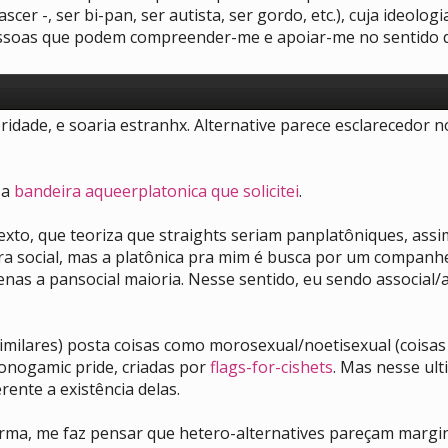
cer -, ser bi-pan, ser autista, ser gordo, etc.), cuja ideolo
pessoas que podem compreender-me e apoiar-me no sentido d
eridade, e soaria estranhx. Alternative parece esclarecedor n
 a
bandeira aqueerplatonica que solicitei
.
texto, que teoriza que straights seriam panplatôniques, ass
l pra social, mas a platônica pra mim é busca por um compan
nas a pansocial maioria. Nesse sentido, eu sendo associal/
milares) posta coisas como morosexual/noetisexual (coisas 
onogamic pride, criadas por
flags-for-cishets
. Mas nesse ult
rente a existência delas.
orma, me faz pensar que hetero-alternatives pareçam margin