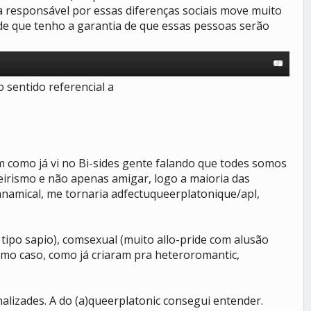
gia responsável por essas diferenças sociais move muito
e que tenho a garantia de que essas pessoas serão
o sentido referencial a
im como já vi no Bi-sides gente falando que todes somos
heirismo e não apenas amigar, logo a maioria das
anamical, me tornaria adfectuqueerplatonique/apl,
tipo sapio), comsexual (muito allo-pride com alusão
imo caso, como já criaram pra heteroromantic,
alizades. A do (a)queerplatonic consegui entender.