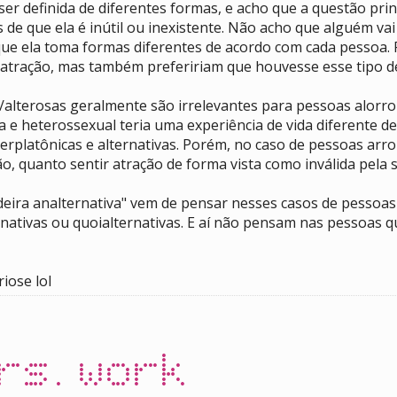
 ser definida de diferentes formas, e acho que a questão pr
os de que ela é inútil ou inexistente. Não acho que alguém v
ue ela toma formas diferentes de acordo com cada pessoa. P
 atração, mas também prefeririam que houvesse esse tipo d
s/alterosas geralmente são irrelevantes para pessoas alorr
 e heterossexual teria uma experiência de vida diferente 
rplatônicas e alternativas. Porém, no caso de pessoas arro
ão, quanto sentir atração de forma vista como inválida pela 
ira analternativa" vem de pensar nesses casos de pessoas 
rnativas ou quoialternativas. E aí não pensam nas pessoas 
riose lol
rs.work