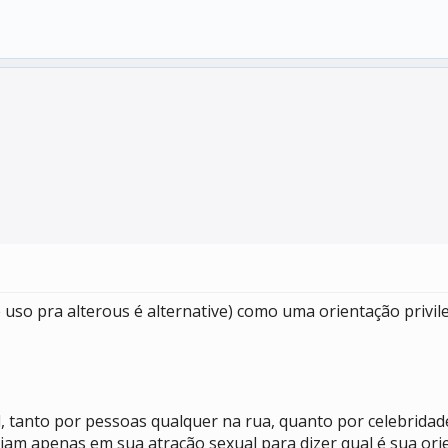
e uso pra alterous é alternative) como uma orientação privil
l, tanto por pessoas qualquer na rua, quanto por celebrida
 apenas em sua atração sexual para dizer qual é sua orien