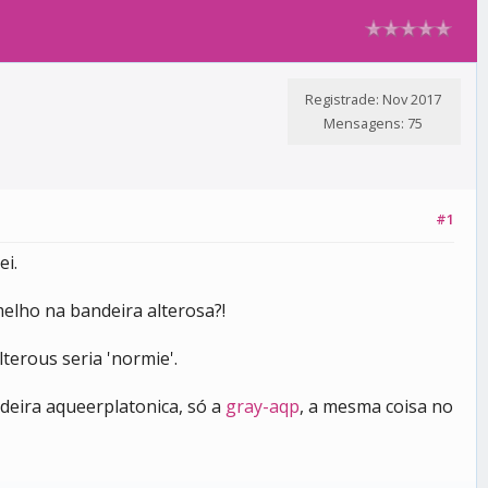
Registrade: Nov 2017
Mensagens: 75
#1
ei.
rmelho na bandeira alterosa?!
terous seria 'normie'.
eira aqueerplatonica, só a
gray-aqp
, a mesma coisa no