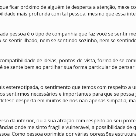
 que ficar próximo de alguém te desperta a atenção, mexe c
ilidade mais profunda com tal pessoa, mesmo que essa inte
ada pessoa é o tipo de companhia que faz você se sentir men
o se sentir ilhado, nem se sentindo sozinho, nem se sentind
 compatibilidade de ideias, pontos-de-vista, forma de se co
cê se sente bem ao partilhar sua forma particular de pensar
ais estereotipada, o sentimento que temos com respeito a 
 nos sentirmos necessários e importantes para que se possa
defeso desperta em muitos de nós não apenas simpatia, mas
rso da interior, ou a sua atração com respeito ao seu prot
cias onde me sinto frágil e vulnerável, a possibilidade d
pessoa. Como pessoa oprimida por várias opressões estrutura