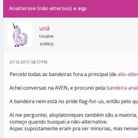
Analterose (não-alterous) e aqp
0 votos - 0 média
1
2
3
4
5
unã
Usuárie
e/éle/y
27-12-2017, 06:17 PM
Percebi todas as bandeiras fora a principal (de
allo-alt
Achei conversas na AVEN, e procurei pela
bandeira ana
A bandeira nem está no pride flag-for-us, então pelo qu
Aí me perguntei, aloplatoniques também são a maioria
começo quando busquei a não-alternative.
Aspec supostamente eram pra ser minorias, mas nesses 