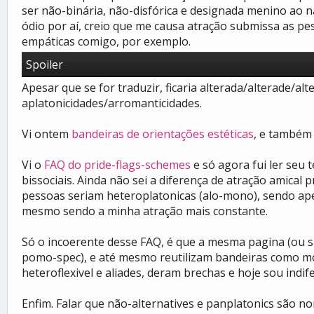
ser não-binária, não-disfórica e designada menino ao nas
ódio por aí, creio que me causa atração submissa as 
empáticas comigo, por exemplo.
Spoiler
Apesar que se for traduzir, ficaria alterada/alterade/alt
aplatonicidades/arromanticidades.
Vi ontem
bandeiras de orientações estéticas
, e também
Vi o
FAQ do pride-flags-schemes
e só agora fui ler seu 
bissociais. Ainda não sei a diferença de atração amica
pessoas seriam heteroplatonicas (alo-mono), sendo ape
mesmo sendo a minha atração mais constante.
Só o incoerente desse FAQ, é que a mesma pagina (ou si
pomo-spec), e até mesmo reutilizam bandeiras como m
heteroflexivel e aliades, deram brechas e hoje sou indife
Enfim. Falar que não-alternatives e panplatonics são n