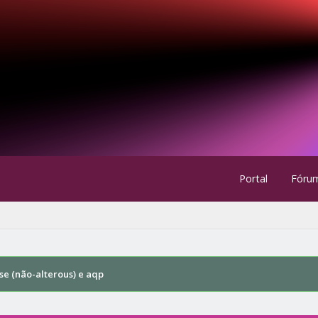
Portal
Fóru
se (não-alterous) e aqp