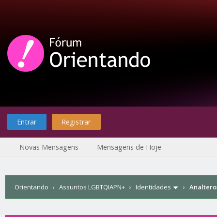
Entrar
Registrar
Novas Mensagens
Mensagens de Hoje
Orientando
›
Assuntos LGBTQIAPN+
›
Identidades
›
Analtero